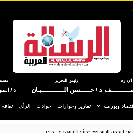
ا
إدارة
رئيس التحرير
مستشا
ســـــــــــف
د / حــــــسن اللـــــــــــــبـان
د / الس
تصاد وبورصة
تقارير وحوارات
حوادث
الرأى
ثقافة 
نسرين طافش تستعيد «الروقان»