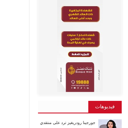
فيديوهات
جورجينا رودريغيز ترد على منتقدي