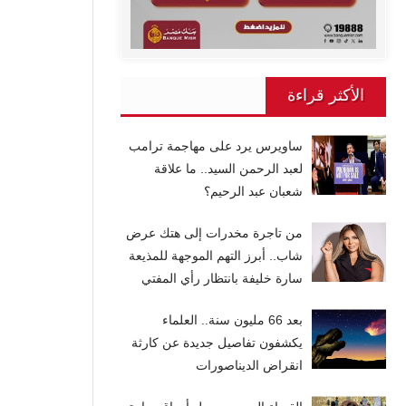
الأكثر قراءة
ساويرس يرد على مهاجمة ترامب
لعبد الرحمن السيد.. ما علاقة
شعبان عبد الرحيم؟
من تاجرة مخدرات إلى هتك عرض
شاب.. أبرز التهم الموجهة للمذيعة
سارة خليفة بانتظار رأي المفتي
بعد 66 مليون سنة.. العلماء
يكشفون تفاصيل جديدة عن كارثة
انقراض الديناصورات