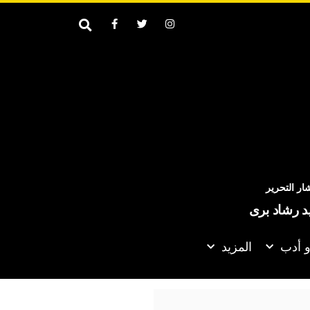
ر التحرير
يد رشاد برى
و أدب
المزيد
 من كواليس أحدث أعمالها الغنائية