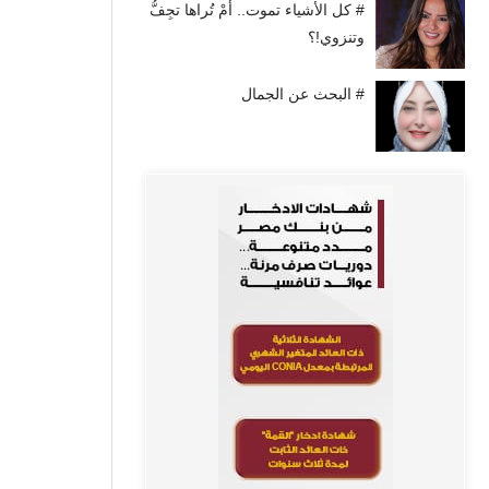
# كل الأشياء تموت.. أَمْ تُراها تجِفُّ
وتنزوي!؟
# البحث عن الجمال