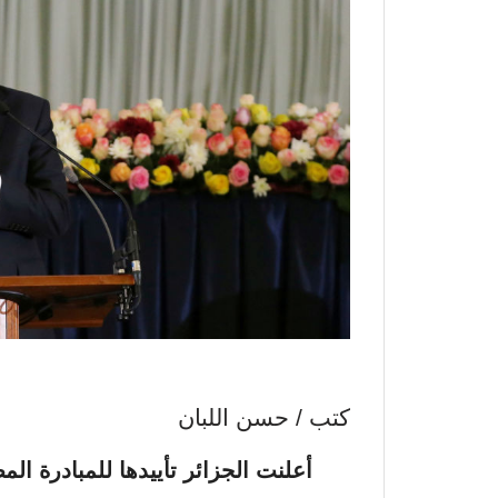
كتب / حسن اللبان
أعلنت الجزائر تأييدها للمبادرة ا