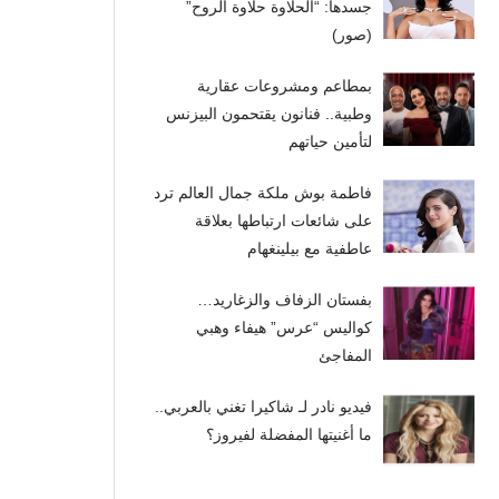
جسدها: “الحلاوة حلاوة الروح”
(صور)
بمطاعم ومشروعات عقارية
وطبية.. فنانون يقتحمون البيزنس
لتأمين حياتهم
فاطمة بوش ملكة جمال العالم ترد
على شائعات ارتباطها بعلاقة
عاطفية مع بيلينغهام
بفستان الزفاف والزغاريد…
كواليس “عرس” هيفاء وهبي
المفاجئ
فيديو نادر لـ شاكيرا تغني بالعربي..
ما أغنيتها المفضلة لفيروز؟