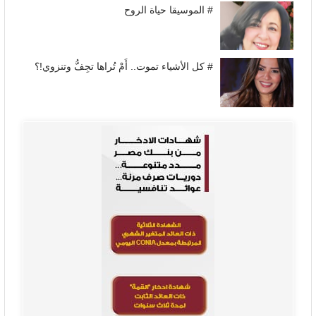
# الموسيقا حياة الروح
# كل الأشياء تموت.. أَمْ تُراها تجِفُّ وتنزوي!؟