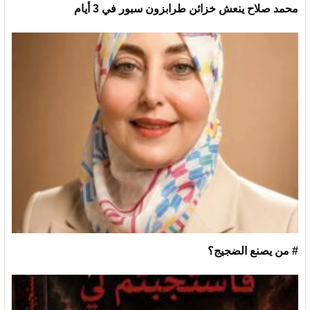
محمد صلاح ينعش خزائن طرابزون سبور في 3 أيام
# من يصنع الضجيج؟