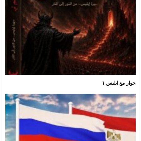
حوار مع ابليس ١