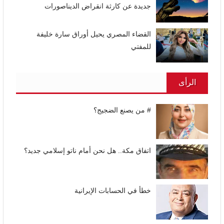
جديدة عن كارثة انقراض الديناصورات
القضاء المصري يحيل أوراق سارة خليفة
للمفتي
الرأى
# من يصنع الضجيج؟
اتفاق مكة.. هل نحن أمام ناتو إسلامي جديد؟
خطأ في الحسابات الإيرانية