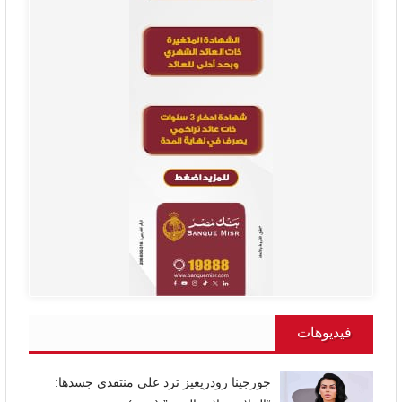
فيديوهات
جورجينا رودريغيز ترد على منتقدي جسدها: