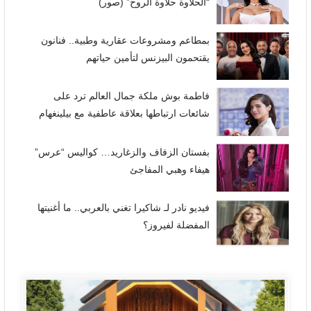
“الحلاوة حلاوة الروح” (صور)
بمطاعم ومشروعات عقارية وطبية.. فنانون
يقتحمون البيزنس لتأمين حياتهم
فاطمة بوش ملكة جمال العالم ترد على
شائعات ارتباطها بعلاقة عاطفية مع بيلينغهام
بفستان الزفاف والزغاريد… كواليس “عرس”
هيفاء وهبي المفاجئ
فيديو نادر لـ شاكيرا تغني بالعربي.. ما أغنيتها
المفضلة لفيروز؟