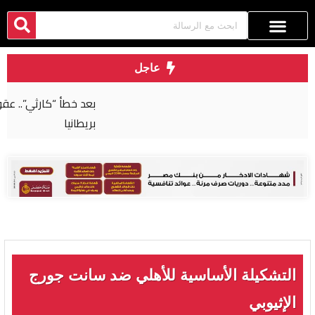
عاجل
بعد خطأ “كارثي”.. عقوبة صارمة لجراح مصري في
بريطانيا
التشكيلة الأساسية للأهلي ضد سانت جورج
الإثيوبي