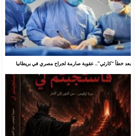
بعد خطأ “كارثي”.. عقوبة صارمة لجراح مصري في بريطانيا