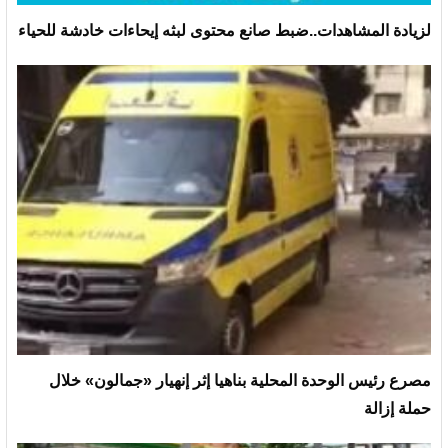
لزيادة المشاهدات..ضبط صانع محتوى لبثه إيحاءات خادشة للحياء
مصرع رئيس الوحدة المحلية بناهيا إثر إنهيار «جمالون» خلال
حملة إزالة