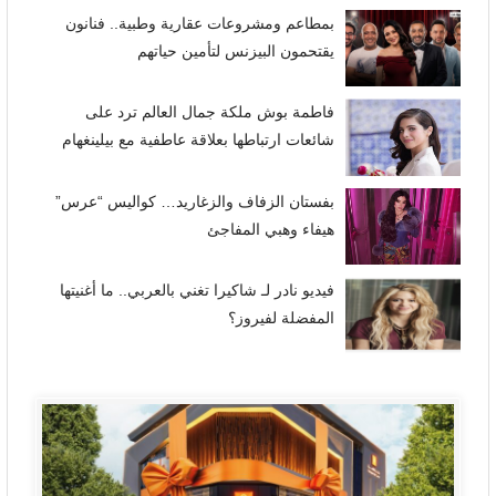
بمطاعم ومشروعات عقارية وطبية.. فنانون
يقتحمون البيزنس لتأمين حياتهم
فاطمة بوش ملكة جمال العالم ترد على
شائعات ارتباطها بعلاقة عاطفية مع بيلينغهام
بفستان الزفاف والزغاريد… كواليس “عرس”
هيفاء وهبي المفاجئ
فيديو نادر لـ شاكيرا تغني بالعربي.. ما أغنيتها
المفضلة لفيروز؟