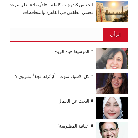
انخفاض 3 درجات كاملة.. «الأرصاد» تعلن موعد
تحسن الطقس في القاهرة والمحافظات
الرأى
# الموسيقا حياة الروح
# كل الأشياء تموت.. أَمْ تُراها تجِفُّ وتنزوي!؟
# البحث عن الجمال
# “ثقافة المظلومية”