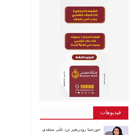
فيديوهات
جورجينا رودريغيز ترد على منتقدي