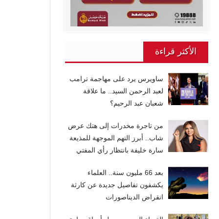
الأكثر قراءة
ساويرس يرد على مهاجمة ترامب
لعبد الرحمن السيد.. ما علاقة
شعبان عبد الرحيم؟
من تاجرة مخدرات إلى هتك عرض
شاب.. أبرز التهم الموجهة للمذيعة
سارة خليفة بانتظار رأي المفتي
بعد 66 مليون سنة.. العلماء
يكشفون تفاصيل جديدة عن كارثة
انقراض الديناصورات