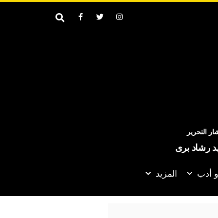
ر التحرير
يد رشاد برى
و أدب
المزيد
ان» من كواليس أحدث أعمالها الغنائية