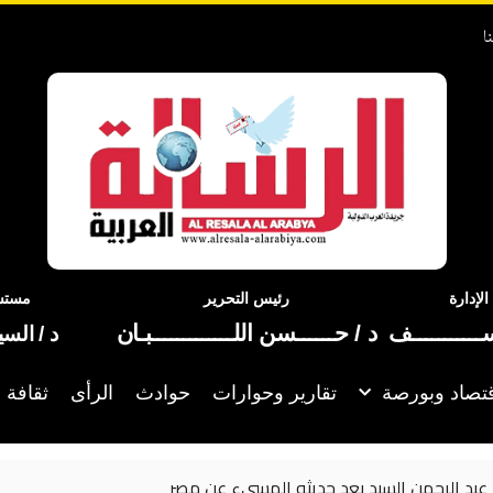
ا
إدارة
رئيس التحرير
مستشا
ســـــــــــف
د / حــــــسن اللـــــــــــــبـان
د / الس
تصاد وبورصة
تقارير وحوارات
حوادث
الرأى
ثقافة 
نسرين طافش تستعيد «الروق