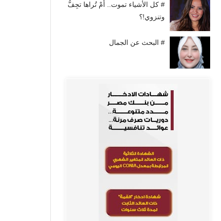
# كل الأشياء تموت.. أَمْ تُراها تجِفُّ
وتنزوي!؟
# البحث عن الجمال