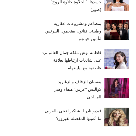
جسدها: “الحلاوة حلاوة الروح”
(صور)
بمطاعم ومشروعات عقارية
وطبية.. فنانون يقتحمون البيزنس
لتأمين حياتهم
فاطمة بوش ملكة جمال العالم ترد
على شائعات ارتباطها بعلاقة
عاطفية مع بيلينغهام
بفستان الزفاف والزغاريد…
كواليس “عرس” هيفاء وهبي
المفاجئ
فيديو نادر لـ شاكيرا تغني بالعربي..
ما أغنيتها المفضلة لفيروز؟