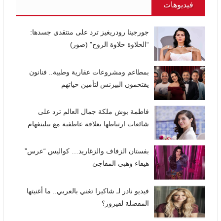
فيديوهات
جورجينا رودريغيز ترد على منتقدي جسدها:
“الحلاوة حلاوة الروح” (صور)
بمطاعم ومشروعات عقارية وطبية.. فنانون
يقتحمون البيزنس لتأمين حياتهم
فاطمة بوش ملكة جمال العالم ترد على
شائعات ارتباطها بعلاقة عاطفية مع بيلينغهام
بفستان الزفاف والزغاريد… كواليس “عرس”
هيفاء وهبي المفاجئ
فيديو نادر لـ شاكيرا تغني بالعربي.. ما أغنيتها
المفضلة لفيروز؟