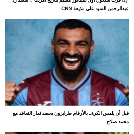
“إذا فزت ستكون أول سيناتور مسلم بتاريخ أمريكا”.. شاهد رد
عبدالرحمن السيد على مذيعة CNN
قبل أن يلمس الكرة.. بالأرقام طرابزون يحصد ثمار التعاقد مع
محمد صلاح