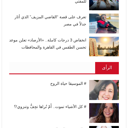
للمفتي
تعرف على قصة “القاضي المزيف” الذي أثار
جدلاً في مصر
انخفاض 3 درجات كاملة.. «الأرصاد» تعلن موعد
تحسن الطقس في القاهرة والمحافظات
الرأى
# الموسيقا حياة الروح
# كل الأشياء تموت.. أَمْ تُراها تجِفُّ وتنزوي!؟