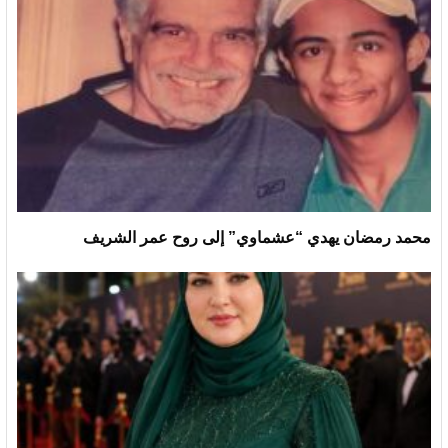
محمد رمضان يهدي “عشماوي” إلى روح عمر الشريف