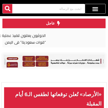
عاجل
الحوثيون يعلنون تنفيذ عملية عسكرية واسعة ضد
“قوات سعودية” في اليمن
«الأرصاد» تُعلن توقعاتها لطقس الـ6 أيام
المقبلة