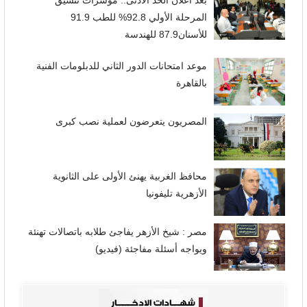
بعد اعلان الحد الأدنى.. مؤشرات تنسيق
المرحلة الأولي 92.8% للطب 91.9
للأسنان87.9 للهندسة
موعد امتحانات الدور الثاني للدبلومات الفنية
بالقاهرة
المصريون يتعرضون لعملية نصب كبرى
محافظ الغربية يهنئ الأولى على الثانوية
الأزهرية تليفونيا
مصر : شيخ الأزهر يفاجئ طلابه باتصالات تهنئة
ويواجه أسئلة مفاجئة (فيديو)