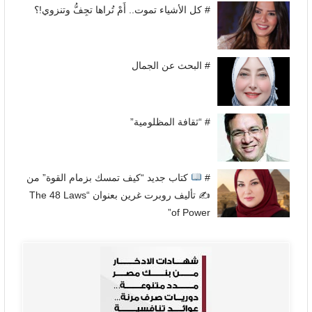
# كل الأشياء تموت.. أَمْ تُراها تجِفُّ وتنزوي!؟
# البحث عن الجمال
# “ثقافة المظلومية”
#
كتاب جديد “كيف تمسك بزمام القوة” من
✍
تأليف روبرت غرين بعنوان “The 48 Laws
of Power”