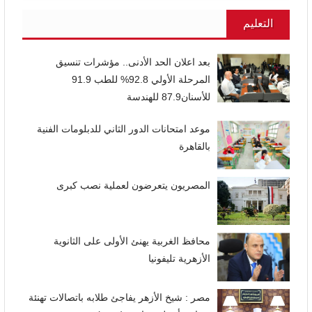
التعليم
بعد اعلان الحد الأدنى.. مؤشرات تنسيق
المرحلة الأولي 92.8% للطب 91.9
للأسنان87.9 للهندسة
موعد امتحانات الدور الثاني للدبلومات الفنية
بالقاهرة
المصريون يتعرضون لعملية نصب كبرى
محافظ الغربية يهنئ الأولى على الثانوية
الأزهرية تليفونيا
مصر : شيخ الأزهر يفاجئ طلابه باتصالات تهنئة