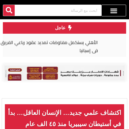
عاجل
الأهلي يستكمل مفاوضات تمديد عقود رباعي الفريق
في إسبانيا
اكتشاف علمي جديد… الإنسان العاقل… بدأ
في أستيطان سيبيريا منذ ٤٥ الف عام