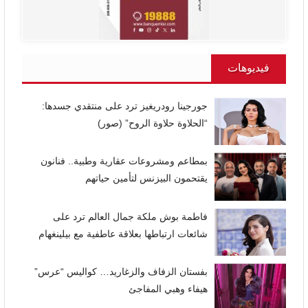
فيديوهات
جورجينا رودريغيز ترد على منتقدي جسدها:
“الحلاوة حلاوة الروح” (صور)
بمطاعم ومشروعات عقارية وطبية.. فنانون
يقتحمون البيزنس لتأمين حياتهم
فاطمة بوش ملكة جمال العالم ترد على
شائعات ارتباطها بعلاقة عاطفية مع بيلينغهام
بفستان الزفاف والزغاريد… كواليس “عرس”
هيفاء وهبي المفاجئ