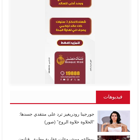
فيديوهات
جورجينا رودريغيز ترد على منتقدي جسدها:
“الحلاوة حلاوة الروح” (صور)
بمطاعم ومشروعات عقارية وطبية.. فنانون