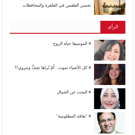
تحسن الطقس في القاهرة والمحافظات
الرأى
# الموسيقا حياة الروح
# كل الأشياء تموت.. أَمْ تُراها تجِفُّ وتنزوي!؟
# البحث عن الجمال
# “ثقافة المظلومية”