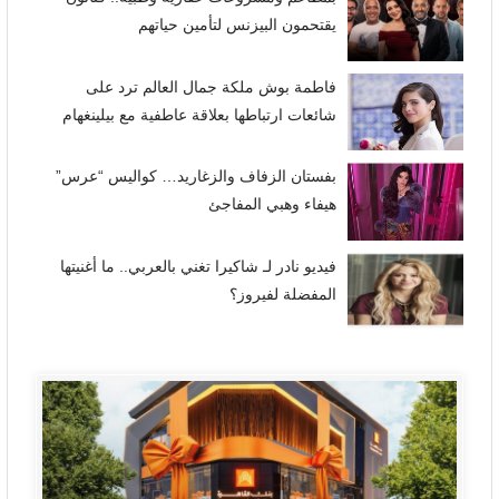
يقتحمون البيزنس لتأمين حياتهم
فاطمة بوش ملكة جمال العالم ترد على
شائعات ارتباطها بعلاقة عاطفية مع بيلينغهام
بفستان الزفاف والزغاريد… كواليس “عرس”
هيفاء وهبي المفاجئ
فيديو نادر لـ شاكيرا تغني بالعربي.. ما أغنيتها
المفضلة لفيروز؟