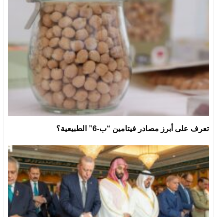
تعرف على أبرز مصادر فيتامين “ب-6” الطبيعية؟