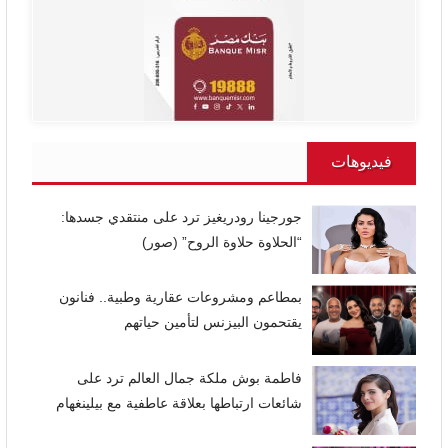
فيديوهات
جورجينا رودريغيز ترد على منتقدي جسدها:
“الحلاوة حلاوة الروح” (صور)
بمطاعم ومشروعات عقارية وطبية.. فنانون
يقتحمون البيزنس لتأمين حياتهم
فاطمة بوش ملكة جمال العالم ترد على
شائعات ارتباطها بعلاقة عاطفية مع بيلينغهام