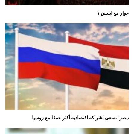
حوار مع ابليس ١
مصر: نسعى لشراكة اقتصادية أكثر عمقا مع روسيا