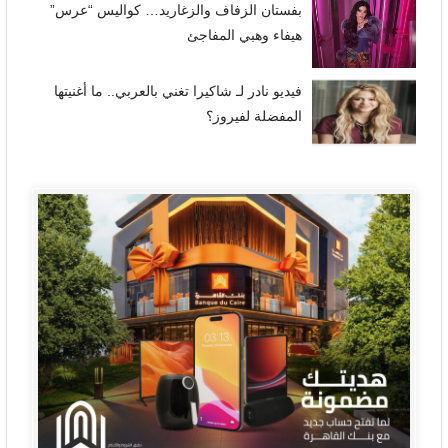
بفستان الزفاف والزغاريد… كواليس “عرس”
هيفاء وهبي المفاجئ
فيديو نادر لـ شاكيرا تغني بالعربي.. ما أغنيتها
المفضلة لفيروز؟