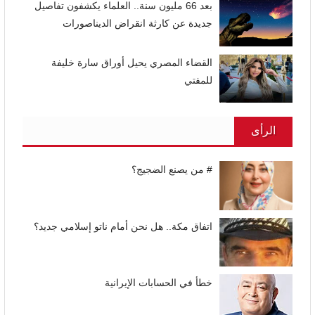
بعد 66 مليون سنة.. العلماء يكشفون تفاصيل
جديدة عن كارثة انقراض الديناصورات
القضاء المصري يحيل أوراق سارة خليفة
للمفتي
الرأى
# من يصنع الضجيج؟
اتفاق مكة.. هل نحن أمام ناتو إسلامي جديد؟
خطأ في الحسابات الإيرانية