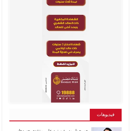
فيديوهات
جورجينا رودريغيز ترد على منتقدي جسدها: