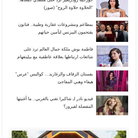
“الحلاوة حلاوة الروح” (صور)
بمطاعم ومشروعات عقارية وطبية.. فنانون
يقتحمون البيزنس لتأمين حياتهم
فاطمة بوش ملكة جمال العالم ترد على
شائعات ارتباطها بعلاقة عاطفية مع بيلينغهام
بفستان الزفاف والزغاريد… كواليس “عرس”
هيفاء وهبي المفاجئ
فيديو نادر لـ شاكيرا تغني بالعربي.. ما أغنيتها
المفضلة لفيروز؟