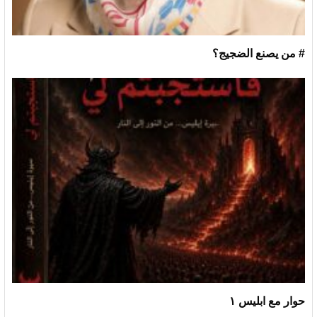
# من يصنع الضجيج؟
حوار مع ابليس ١