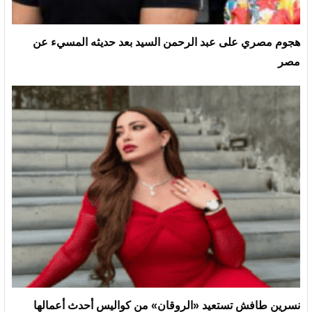
هجوم مصري على عبد الرحمن السيد بعد حديثه المسيء عن
مصر
نسرين طافش تستعيد «الروقان» من كواليس أحدث أعمالها