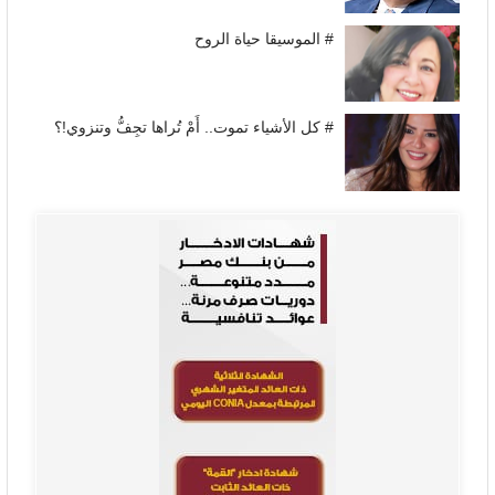
# الموسيقا حياة الروح
# كل الأشياء تموت.. أَمْ تُراها تجِفُّ وتنزوي!؟