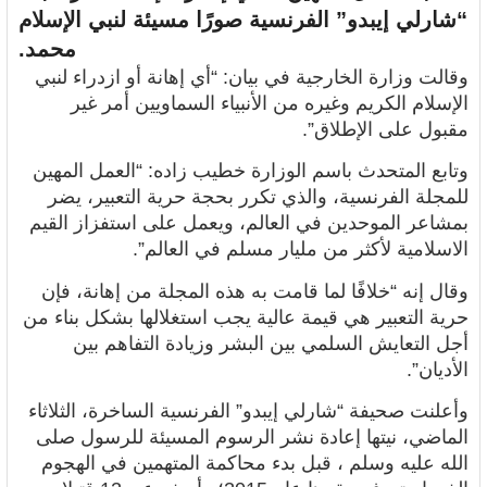
“شارلي إيبدو” الفرنسية صورًا مسيئة لنبي الإسلام
محمد.
وقالت وزارة الخارجية في بيان: “أي إهانة أو ازدراء لنبي
الإسلام الكريم وغيره من الأنبياء السماويين أمر غير
مقبول على الإطلاق”.
وتابع المتحدث باسم الوزارة خطيب زاده: “العمل المهين
للمجلة الفرنسية، والذي تكرر بحجة حرية التعبير، يضر
بمشاعر الموحدين في العالم، ويعمل على
استفزاز القيم
الاسلامية
لأكثر من مليار مسلم في العالم”.
وقال إنه “خلافًا لما قامت به هذه المجلة من إهانة، فإن
حرية التعبير هي قيمة عالية يجب استغلالها بشكل بناء من
أجل التعايش السلمي بين البشر وزيادة التفاهم بين
الأديان”.
وأعلنت صحيفة “شارلي إيبدو” الفرنسية الساخرة، الثلاثاء
الماضي، نيتها
إعادة نشر الرسوم المسيئة للرسول صلى
الله عليه وسلم ، قبل بدء محاكمة المتهمين في الهجوم