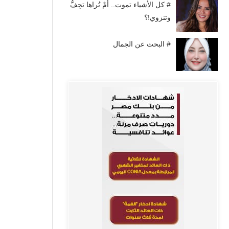
# كل الأشياء تموت.. أَمْ تُراها تجِفُّ
وتنزوي!؟
# البحث عن الجمال