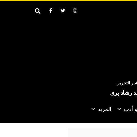
ر التحرير
يد رشاد برى
و أدب
المزيد
ة أكثر عمقا مع روسيا