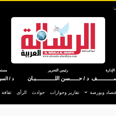
ا
إدارة
رئيس التحرير
مستشا
ســـــــــــف
د / حــــــسن اللـــــــــــــبـان
د / الس
تصاد وبورصة
تقارير وحوارات
حوادث
الرأى
ثقافة 
مصر: نسعى لشراكة اقتصادي