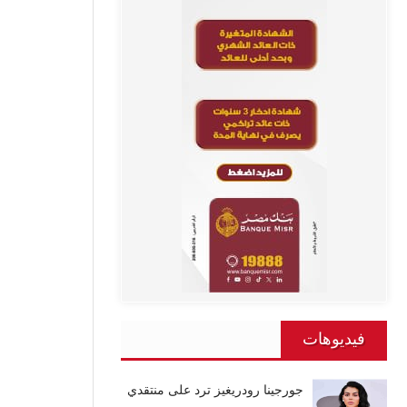
فيديوهات
جورجينا رودريغيز ترد على منتقدي