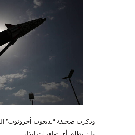
وذكرت صحيفة “يديعوت أحرونوت” الع
ولن تطلق أي صافرات إنذار.