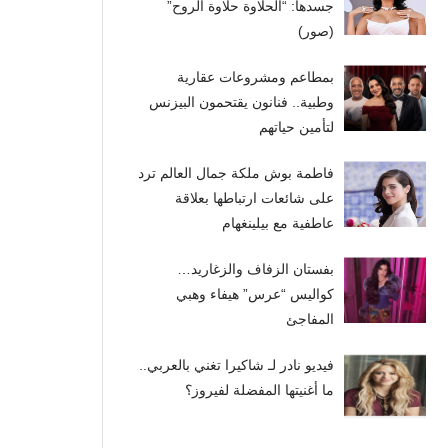
جسدها: “الحلاوة حلاوة الروح”
(صور)
بمطاعم ومشروعات عقارية
وطبية.. فنانون يقتحمون البيزنس
لتأمين حياتهم
فاطمة بوش ملكة جمال العالم ترد
على شائعات ارتباطها بعلاقة
عاطفية مع بيلينغهام
بفستان الزفاف والزغاريد…
كواليس “عرس” هيفاء وهبي
المفاجئ
فيديو نادر لـ شاكيرا تغني بالعربي..
ما أغنيتها المفضلة لفيروز؟