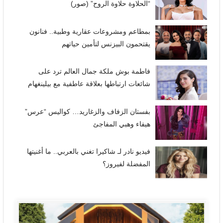
“الحلاوة حلاوة الروح” (صور)
بمطاعم ومشروعات عقارية وطبية.. فنانون
يقتحمون البيزنس لتأمين حياتهم
فاطمة بوش ملكة جمال العالم ترد على
شائعات ارتباطها بعلاقة عاطفية مع بيلينغهام
بفستان الزفاف والزغاريد… كواليس “عرس”
هيفاء وهبي المفاجئ
فيديو نادر لـ شاكيرا تغني بالعربي.. ما أغنيتها
المفضلة لفيروز؟