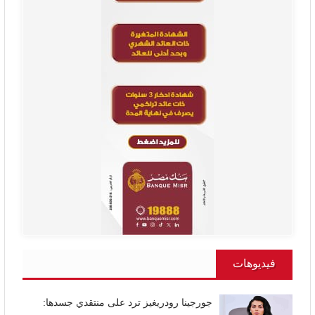
فيديوهات
جورجينا رودريغيز ترد على منتقدي جسدها: