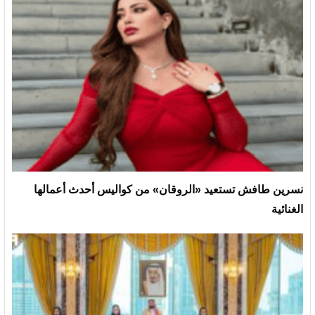
نسرين طافش تستعيد «الروقان» من كواليس أحدث أعمالها
الغنائية