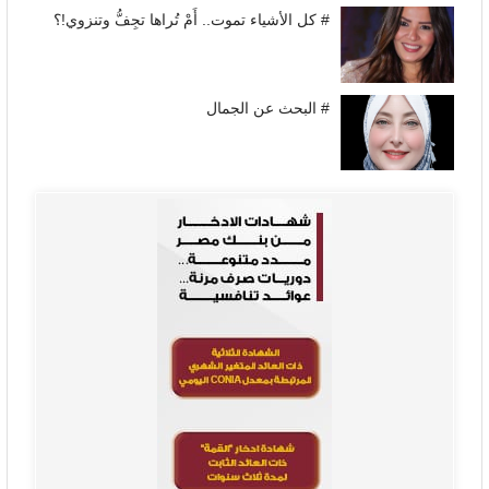
# كل الأشياء تموت.. أَمْ تُراها تجِفُّ وتنزوي!؟
# البحث عن الجمال