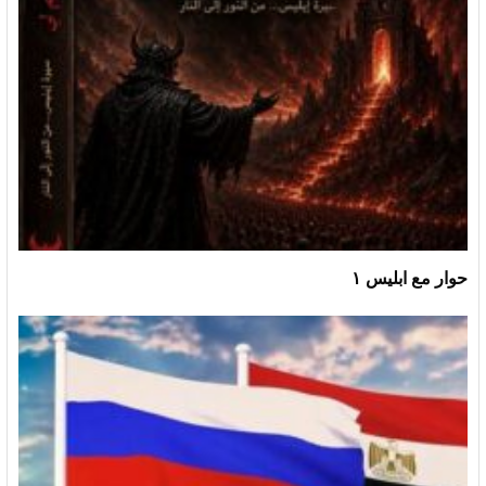
حوار مع ابليس ١