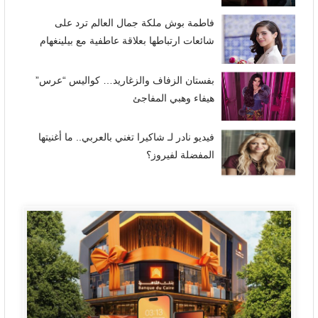
فاطمة بوش ملكة جمال العالم ترد على
شائعات ارتباطها بعلاقة عاطفية مع بيلينغهام
بفستان الزفاف والزغاريد… كواليس “عرس”
هيفاء وهبي المفاجئ
فيديو نادر لـ شاكيرا تغني بالعربي.. ما أغنيتها
المفضلة لفيروز؟