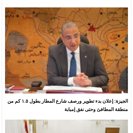
الجيزة: إعلان بدء تطوير ورصف شارع المطار بطول ١.٥ كم من
منطقة المطافئ وحتى نفق إمبابة