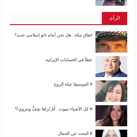
الرأى
اتفاق مكة.. هل نحن أمام ناتو إسلامي جديد؟
خطأ في الحسابات الإيرانية
# الموسيقا حياة الروح
# كل الأشياء تموت.. أَمْ تُراها تجِفُّ وتنزوي!؟
# البحث عن الجمال