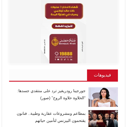
فيديوهات
جورجينا رودريغيز ترد على منتقدي جسدها:
“الحلاوة حلاوة الروح” (صور)
بمطاعم ومشروعات عقارية وطبية.. فنانون
يقتحمون البيزنس لتأمين حياتهم