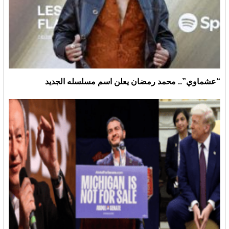
“عشماوي”.. محمد رمضان يعلن اسم مسلسله الجديد