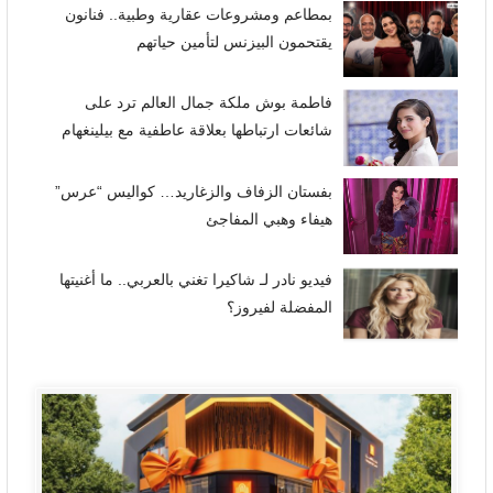
بمطاعم ومشروعات عقارية وطبية.. فنانون
يقتحمون البيزنس لتأمين حياتهم
فاطمة بوش ملكة جمال العالم ترد على
شائعات ارتباطها بعلاقة عاطفية مع بيلينغهام
بفستان الزفاف والزغاريد… كواليس “عرس”
هيفاء وهبي المفاجئ
فيديو نادر لـ شاكيرا تغني بالعربي.. ما أغنيتها
المفضلة لفيروز؟