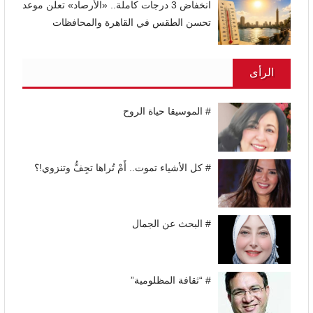
انخفاض 3 درجات كاملة.. «الأرصاد» تعلن موعد
تحسن الطقس في القاهرة والمحافظات
الرأى
# الموسيقا حياة الروح
# كل الأشياء تموت.. أَمْ تُراها تجِفُّ وتنزوي!؟
# البحث عن الجمال
# “ثقافة المظلومية”