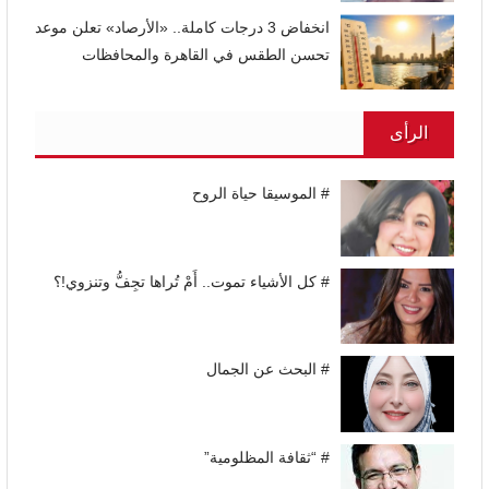
انخفاض 3 درجات كاملة.. «الأرصاد» تعلن موعد
تحسن الطقس في القاهرة والمحافظات
الرأى
# الموسيقا حياة الروح
# كل الأشياء تموت.. أَمْ تُراها تجِفُّ وتنزوي!؟
# البحث عن الجمال
# “ثقافة المظلومية”