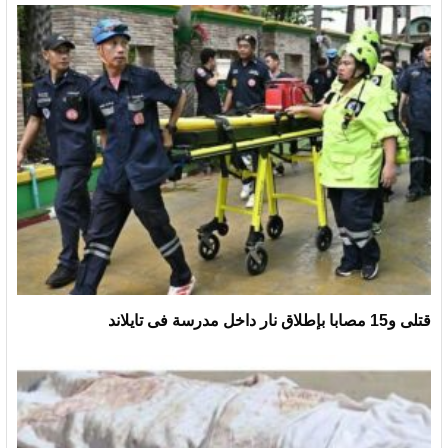
قتلى و15 مصابا بإطلاق نار داخل مدرسة فى تايلاند