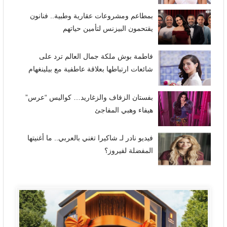
بمطاعم ومشروعات عقارية وطبية.. فنانون
يقتحمون البيزنس لتأمين حياتهم
فاطمة بوش ملكة جمال العالم ترد على
شائعات ارتباطها بعلاقة عاطفية مع بيلينغهام
بفستان الزفاف والزغاريد… كواليس “عرس”
هيفاء وهبي المفاجئ
فيديو نادر لـ شاكيرا تغني بالعربي.. ما أغنيتها
المفضلة لفيروز؟