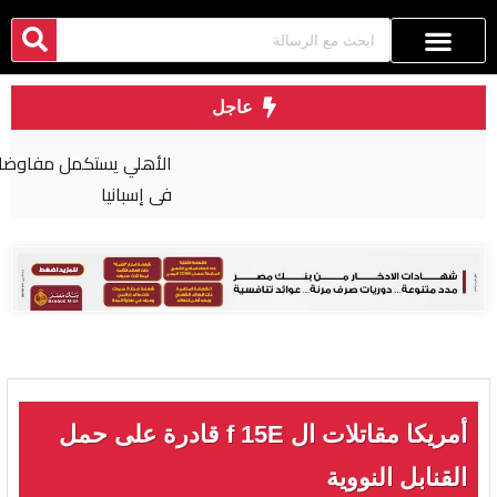
عاجل
الأهلي يستكمل مفاوضات تمديد عقود رباعي الفريق
في إسبانيا
أمريكا مقاتلات ال f 15E قادرة على حمل
القنابل النووية