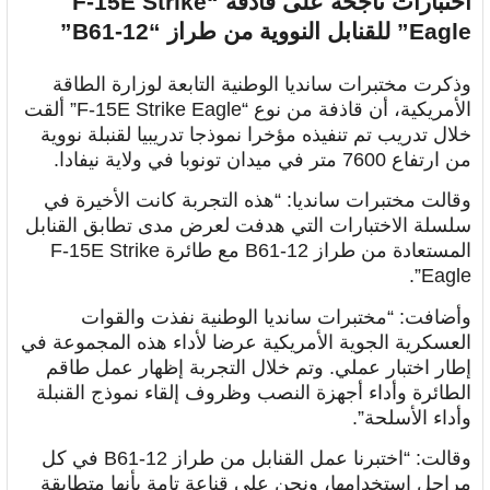
اختبارات ناجحة على قاذفة “F-15E Strike
Eagle” للقنابل النووية من طراز “B61-12”
وذكرت مختبرات سانديا الوطنية التابعة لوزارة الطاقة
الأمريكية، أن قاذفة من نوع “F-15E Strike Eagle” ألقت
خلال تدريب تم تنفيذه مؤخرا نموذجا تدريبيا لقنبلة نووية
من ارتفاع 7600 متر في ميدان تونوبا في ولاية نيفادا.
وقالت مختبرات سانديا: “هذه التجربة كانت الأخيرة في
سلسلة الاختبارات التي هدفت لعرض مدى تطابق القنابل
المستعادة من طراز B61-12 مع طائرة F-15E Strike
Eagle”.
وأضافت: “مختبرات سانديا الوطنية نفذت والقوات
العسكرية الجوية الأمريكية عرضا لأداء هذه المجموعة في
إطار اختبار عملي. وتم خلال التجربة إظهار عمل طاقم
الطائرة وأداء أجهزة النصب وظروف إلقاء نموذج القنبلة
وأداء الأسلحة”.
وقالت: “اختبرنا عمل القنابل من طراز B61-12 في كل
مراحل استخدامها، ونحن على قناعة تامة بأنها متطابقة