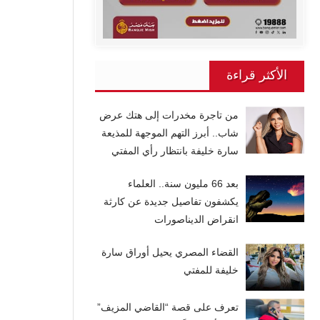
الأكثر قراءة
من تاجرة مخدرات إلى هتك عرض
شاب.. أبرز التهم الموجهة للمذيعة
سارة خليفة بانتظار رأي المفتي
بعد 66 مليون سنة.. العلماء
يكشفون تفاصيل جديدة عن كارثة
انقراض الديناصورات
القضاء المصري يحيل أوراق سارة
خليفة للمفتي
تعرف على قصة “القاضي المزيف”