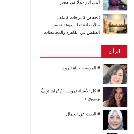
الذي أثار جدلاً في مصر
انخفاض 3 درجات كاملة..
«الأرصاد» تعلن موعد تحسن
الطقس في القاهرة والمحافظات
الرأى
# الموسيقا حياة الروح
# كل الأشياء تموت.. أَمْ تُراها تجِفُّ
وتنزوي!؟
# البحث عن الجمال