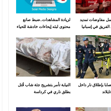
مل مفاوضات تمديد
لزيادة المشاهدات..ضبط صانع
الفريق في إسبانيا
محتوى لبثه إيحاءات خادشة للحياء
ى و15 مصابا بإطلاق نار داخل
النيابة تأمر بتشريح جثة شاب قُتل
يلاند
بطلق ناري في كرداسة