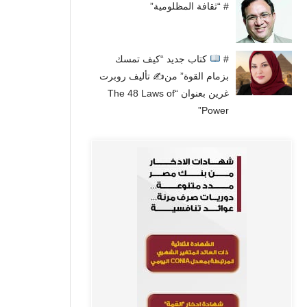
# “ثقافة المظلومية”
#
كتاب جديد “كيف تمسك
بزمام القوة” من✍
تأليف روبرت
غرين بعنوان “The 48 Laws of
Power”