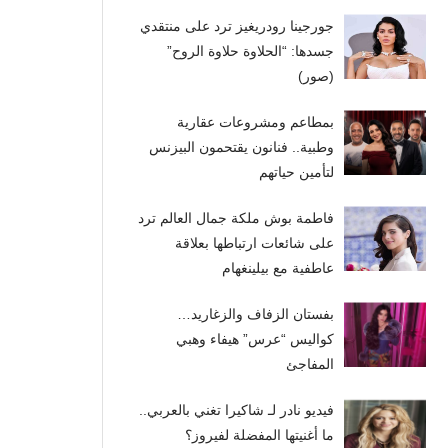
جورجينا رودريغيز ترد على منتقدي
جسدها: “الحلاوة حلاوة الروح”
(صور)
بمطاعم ومشروعات عقارية
وطبية.. فنانون يقتحمون البيزنس
لتأمين حياتهم
فاطمة بوش ملكة جمال العالم ترد
على شائعات ارتباطها بعلاقة
عاطفية مع بيلينغهام
بفستان الزفاف والزغاريد…
كواليس “عرس” هيفاء وهبي
المفاجئ
فيديو نادر لـ شاكيرا تغني بالعربي..
ما أغنيتها المفضلة لفيروز؟