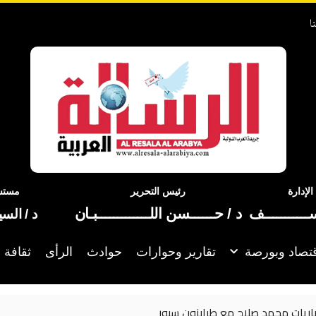
ا
إدارة
رئيس التحرير
مستشا
ســـــــــــف
د / حــــــسن اللـــــــــــــبـان
د / الس
تصاد وبورصة
تقارير وحوارات
حوادث
الرأى
ثقافة 
الأهلي يستكمل مفاوضات تمديد