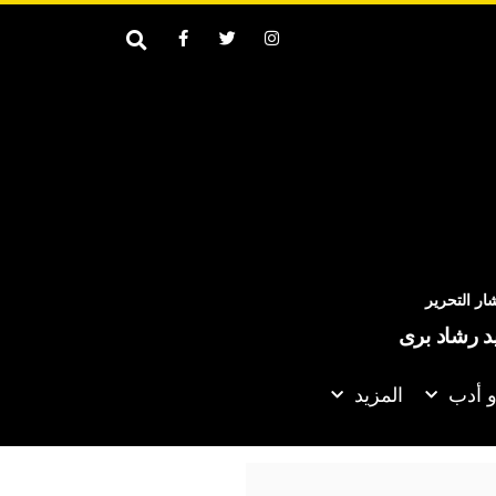
ر التحرير
يد رشاد برى
و أدب
المزيد
 عقود رباعي الفريق في إسبانيا