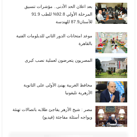
بعد اعلان الحد الأدنى.. مؤشرات تنسيق
المرحلة الأولي 92.8% للطب 91.9
للأسنان87.9 للهندسة
موعد امتحانات الدور الثاني للدبلومات الفنية
بالقاهرة
المصريون يتعرضون لعملية نصب كبرى
محافظ الغربية يهنئ الأولى على الثانوية
الأزهرية تليفونيا
مصر : شيخ الأزهر يفاجئ طلابه باتصالات تهنئة
ويواجه أسئلة مفاجئة (فيديو)