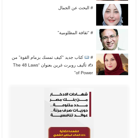
# البحث عن الجمال
# “ثقافة المظلومية”
#
كتاب جديد “كيف تمسك بزمام القوة” من
✍
تأليف روبرت غرين بعنوان “The 48 Laws
of Power”