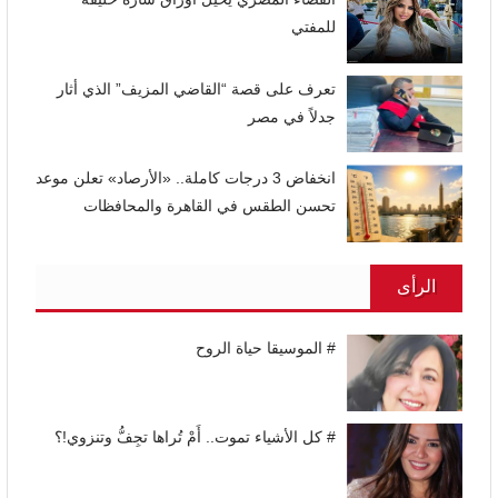
للمفتي
تعرف على قصة “القاضي المزيف” الذي أثار
جدلاً في مصر
انخفاض 3 درجات كاملة.. «الأرصاد» تعلن موعد
تحسن الطقس في القاهرة والمحافظات
الرأى
# الموسيقا حياة الروح
# كل الأشياء تموت.. أَمْ تُراها تجِفُّ وتنزوي!؟