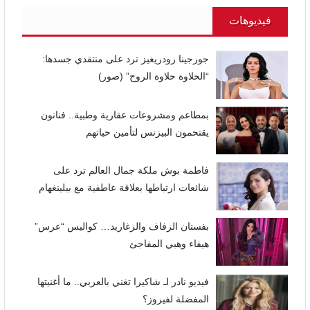
فيديوهات
جورجينا رودريغيز ترد على منتقدي جسدها:
“الحلاوة حلاوة الروح” (صور)
بمطاعم ومشروعات عقارية وطبية.. فنانون
يقتحمون البيزنس لتأمين حياتهم
فاطمة بوش ملكة جمال العالم ترد على
شائعات ارتباطها بعلاقة عاطفية مع بيلينغهام
بفستان الزفاف والزغاريد… كواليس “عرس”
هيفاء وهبي المفاجئ
فيديو نادر لـ شاكيرا تغني بالعربي.. ما أغنيتها
المفضلة لفيروز؟