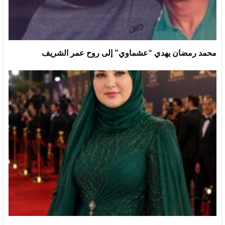
محمد رمضان يهدي “عشماوي” إلى روح عمر الشريف