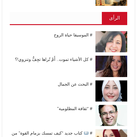
الرأى
# الموسيقا حياة الروح
# كل الأشياء تموت.. أَمْ تُراها تجِفُّ وتنزوي!؟
# البحث عن الجمال
# “ثقافة المظلومية”
#
كتاب جديد “كيف تمسك بزمام القوة” من