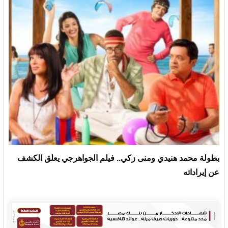
بطولة محمد هنيدي ومنى زكي.. فيلم الجواهرجي يعلق الكشف
عن إيراداته