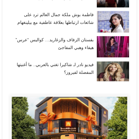
فاطمة بوش ملكة جمال العالم ترد على
شائعات ارتباطها بعلاقة عاطفية مع بيلينغهام
بفستان الزفاف والزغاريد… كواليس “عرس”
هيفاء وهبي المفاجئ
فيديو نادر لـ شاكيرا تغني بالعربي.. ما أغنيتها
المفضلة لفيروز؟