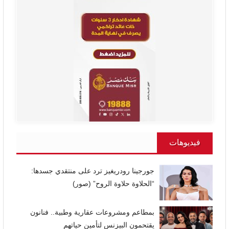
فيديوهات
جورجينا رودريغيز ترد على منتقدي جسدها:
“الحلاوة حلاوة الروح” (صور)
بمطاعم ومشروعات عقارية وطبية.. فنانون
يقتحمون البيزنس لتأمين حياتهم