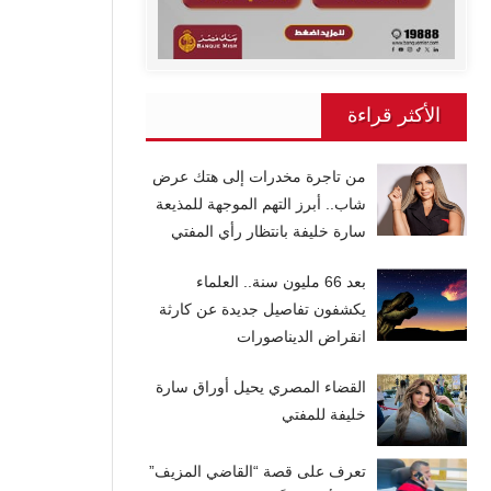
الأكثر قراءة
من تاجرة مخدرات إلى هتك عرض
شاب.. أبرز التهم الموجهة للمذيعة
سارة خليفة بانتظار رأي المفتي
بعد 66 مليون سنة.. العلماء
يكشفون تفاصيل جديدة عن كارثة
انقراض الديناصورات
القضاء المصري يحيل أوراق سارة
خليفة للمفتي
تعرف على قصة “القاضي المزيف”