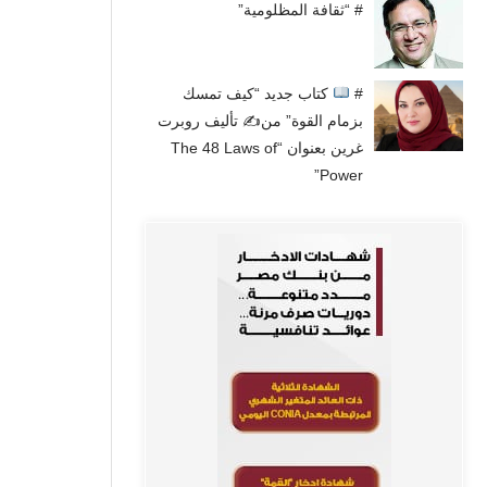
# “ثقافة المظلومية”
#
كتاب جديد “كيف تمسك
بزمام القوة” من✍
تأليف روبرت
غرين بعنوان “The 48 Laws of
Power”