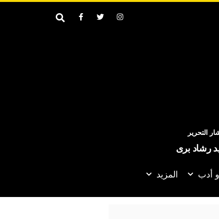
ر التحرير
يد رشاد برى
و أدب
المزيد
حدث مع الإيرانيين وأفضّل التوصل إلى اتفاق لأنني لا أريد قتل الناس