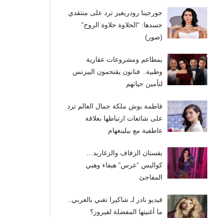
جورجينا رودريغيز ترد على منتقدي
جسدها: “الحلاوة حلاوة الروح”
(صور)
بمطاعم ومشروعات عقارية
وطبية.. فنانون يقتحمون البيزنس
لتأمين حياتهم
فاطمة بوش ملكة جمال العالم ترد
على شائعات ارتباطها بعلاقة
عاطفية مع بيلينغهام
بفستان الزفاف والزغاريد…
كواليس “عرس” هيفاء وهبي
المفاجئ
فيديو نادر لـ شاكيرا تغني بالعربي..
ما أغنيتها المفضلة لفيروز؟