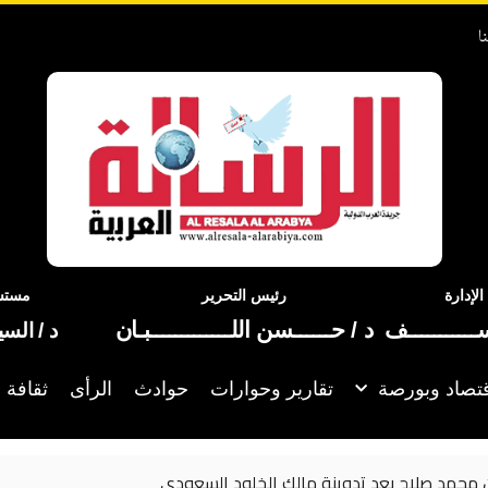
ا
إدارة
رئيس التحرير
مستشا
ســـــــــــف
د / حــــــسن اللـــــــــــــبـان
د / الس
تصاد وبورصة
تقارير وحوارات
حوادث
الرأى
ثقافة 
الخلود السعودي
ترامب: نت