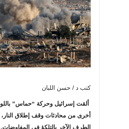
كتب د / حسن اللبان
ألقت إسرائيل وحركة “حماس” باللوم
أخرى من
محادثات وقف إطلاق النار
، 
الطرف الآخر بالتلكؤ في المفاوضات.