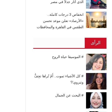
الذي أثار جدلاً في مصر
انخفاض 3 درجات كاملة..
«الأرصاد» تعلن موعد تحسن
الطقس في القاهرة والمحافظات
الرأى
# الموسيقا حياة الروح
# كل الأشياء تموت.. أَمْ تُراها تجِفُّ
وتنزوي!؟
# البحث عن الجمال