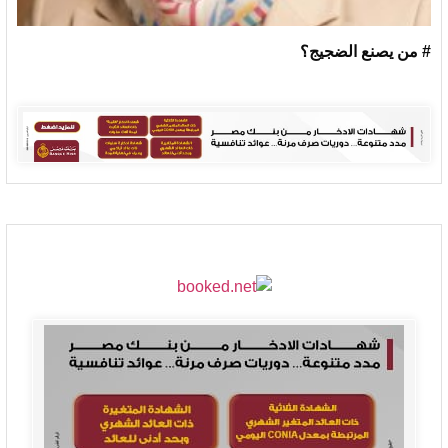
# من يصنع الضجيج؟