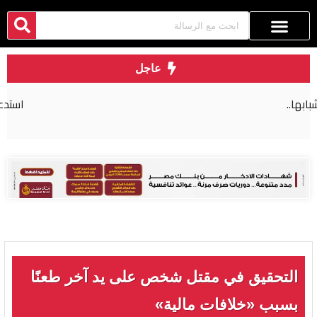
عاجل
استدعاء محمد صلاح للمثول أمام القضاء المصري
التحقيق في مقتل شخص على يد آخر طعنًا
بسبب «خلافات مالية»