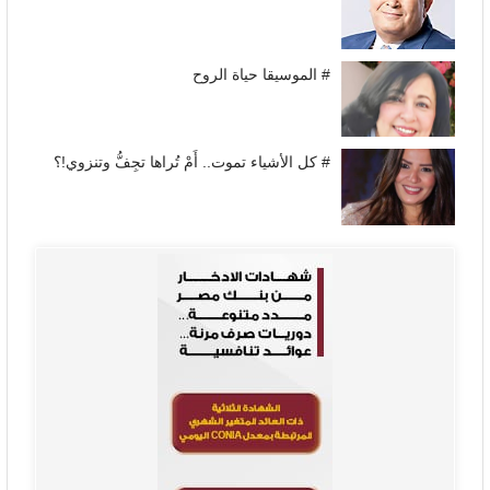
# الموسيقا حياة الروح
# كل الأشياء تموت.. أَمْ تُراها تجِفُّ وتنزوي!؟