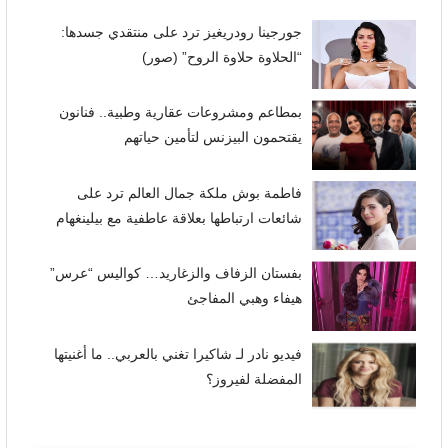
جورجينا رودريغيز ترد على منتقدي جسدها:
“الحلاوة حلاوة الروح” (صور)
بمطاعم ومشروعات عقارية وطبية.. فنانون
يقتحمون البيزنس لتأمين حياتهم
فاطمة بوش ملكة جمال العالم ترد على
شائعات ارتباطها بعلاقة عاطفية مع بيلينغهام
بفستان الزفاف والزغاريد… كواليس “عرس”
هيفاء وهبي المفاجئ
فيديو نادر لـ شاكيرا تغني بالعربي.. ما أغنيتها
المفضلة لفيروز؟