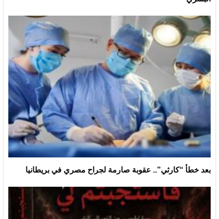
بعد خطأ “كارثي”.. عقوبة صارمة لجراح مصري في بريطانيا