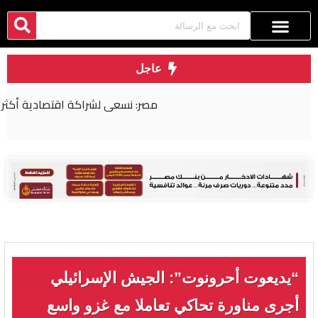
عاجل
مصر: نسعى لشراكة اقتصادية أكثر عمقا مع روسيا
“يديعوت أحرونوت”: الجيش الإسرائيلي
أجرى مناورة تحاكي تعاملا مع غزو واسع