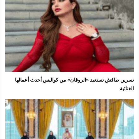
نسرين طافش تستعيد «الروقان» من كواليس أحدث أعمالها
الغنائية