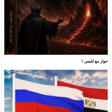
حوار مع ابليس ١