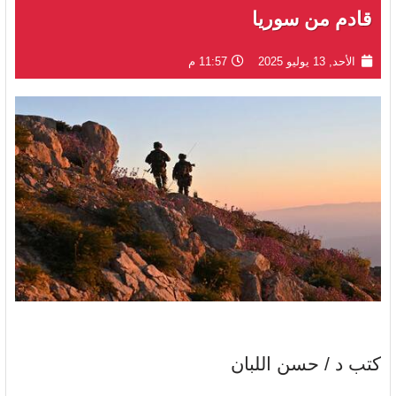
قادم من سوريا
الأحد, 13 يوليو 2025
11:57 م
كتب د / حسن اللبان