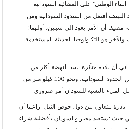
البناء الوطني” على الفضائية السودانية
النهضة أفضل من السدود السودانية ومن
مضيفا أن الأمر يعود إلى سببين، أولهما:
الآخر هو التكنولوجيا الحديثة المستخدمة
داني أن بلاده متأثرة بسد النهضة أكثر من
مصر وإثيوبيا، فهو يبعد 15 كيلو مترا من الحدود السودانية، ونحو 100 كيلو متر من
ل الملء بالنسبة للسودان أمر ضروري.
ادرة للتعاون بين دول حوض النيل، زاعما أن
بي حيث تستفيد مصر والسودان بأفضلية شراء