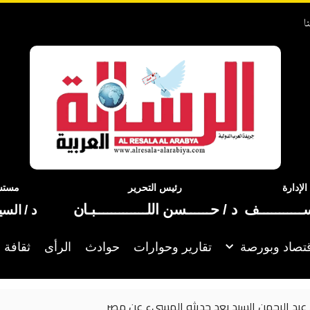
ا
إدارة
رئيس التحرير
مستشا
ســـــــــــف
د / حــــــسن اللـــــــــــــبـان
د / الس
تصاد وبورصة
تقارير وحوارات
حوادث
الرأى
ثقافة 
نسرين طافش تستعيد «ال