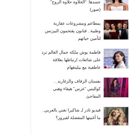
جسدها: “الحلاوة حلاوة الروح”
(صور)
بمطاعم ومشروعات عقارية
وطبية.. فنانون يقتحمون البيزنس
لتأمين حياتهم
فاطمة بوش ملكة جمال العالم ترد
على شائعات ارتباطها بعلاقة
عاطفية مع بيلينغهام
بفستان الزفاف والزغاريد…
كواليس “عرس” هيفاء وهبي
المفاجئ
فيديو نادر لـ شاكيرا تغني بالعربي..
ما أغنيتها المفضلة لفيروز؟