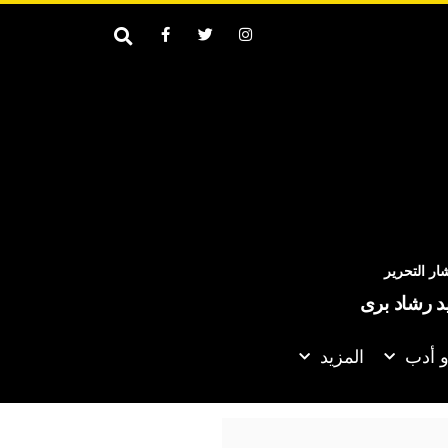
ر التحرير
يد رشاد برى
و أدب
المزيد
روقان» من كواليس أحدث أعمالها الغنائية