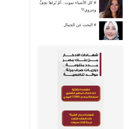
# كل الأشياء تموت.. أَمْ تُراها تجِفُّ
وتنزوي!؟
# البحث عن الجمال