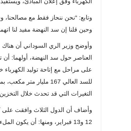
الكهرباء وفق إعلان المبادئ، ويستفيد
وتابع: “نحن ننحاز فقط مع مصالحنا، و
وحين قلنا إن سد النهضة مفيد لنا اتهمنا ب
وأوضح وزير الري السوداني أن هناك ع
العناصر حول سد النهضة، أولهما: أن ت
على مراحل مع إتاحة توليد الكهرباء خل
للسد العالي 167 مليار مت
التغيرات التي قد تحدث خلال التخزين.
وأضاف أن الدول الثلاث وافقت على ك
12 و13 فبراير، ومنها: أن يكون