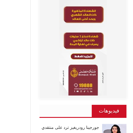
فيديوهات
جورجينا رودريغيز ترد على منتقدي