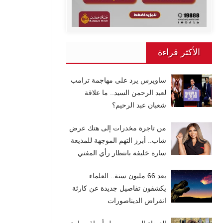
الأكثر قراءة
ساويرس يرد على مهاجمة ترامب
لعبد الرحمن السيد.. ما علاقة
شعبان عبد الرحيم؟
من تاجرة مخدرات إلى هتك عرض
شاب.. أبرز التهم الموجهة للمذيعة
سارة خليفة بانتظار رأي المفتي
بعد 66 مليون سنة.. العلماء
يكشفون تفاصيل جديدة عن كارثة
انقراض الديناصورات