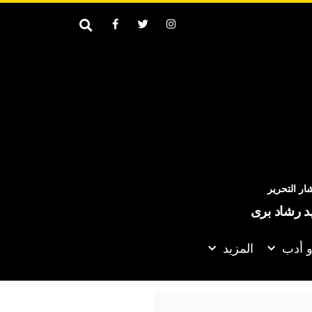
ر التحرير
يد رشاد برى
و أدب
المزيد