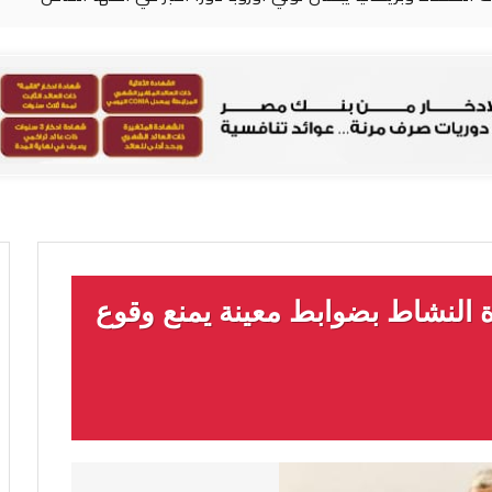
 النشاط بضوابط معينة يمنع وقوع