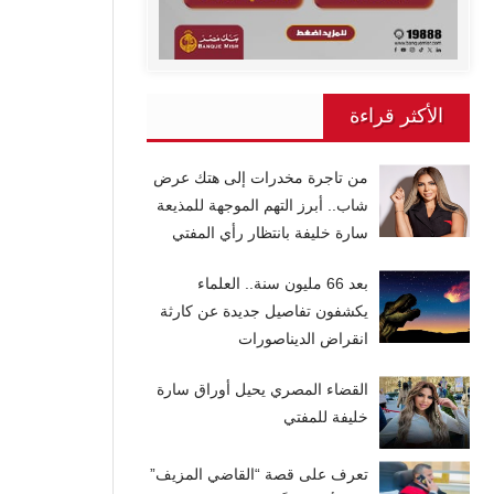
الأكثر قراءة
من تاجرة مخدرات إلى هتك عرض
شاب.. أبرز التهم الموجهة للمذيعة
سارة خليفة بانتظار رأي المفتي
بعد 66 مليون سنة.. العلماء
يكشفون تفاصيل جديدة عن كارثة
انقراض الديناصورات
القضاء المصري يحيل أوراق سارة
خليفة للمفتي
تعرف على قصة “القاضي المزيف”