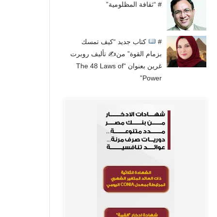
# “ثقافة المظلومية”
#
كتاب جديد “كيف تمسك
بزمام القوة” من✍
تأليف روبرت
غرين بعنوان “The 48 Laws of
Power”