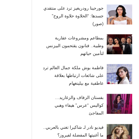
جورجينا رودريغيز ترد على منتقدي
جسدها: “الحلاوة حلاوة الروح”
(صور)
بمطاعم ومشروعات عقارية
وطبية.. فنانون يقتحمون البيزنس
لتأمين حياتهم
فاطمة بوش ملكة جمال العالم ترد
على شائعات ارتباطها بعلاقة
عاطفية مع بيلينغهام
بفستان الزفاف والزغاريد…
كواليس “عرس” هيفاء وهبي
المفاجئ
فيديو نادر لـ شاكيرا تغني بالعربي..
ما أغنيتها المفضلة لفيروز؟