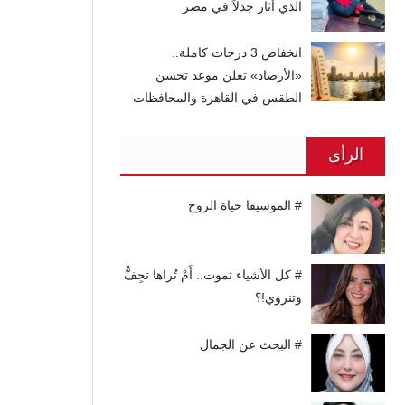
الذي أثار جدلاً في مصر
انخفاض 3 درجات كاملة..
«الأرصاد» تعلن موعد تحسن
الطقس في القاهرة والمحافظات
الرأى
# الموسيقا حياة الروح
# كل الأشياء تموت.. أَمْ تُراها تجِفُّ
وتنزوي!؟
# البحث عن الجمال