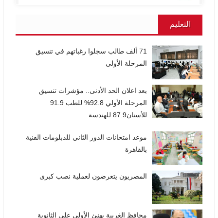
التعليم
71 ألف طالب سجلوا رغباتهم في تنسيق
المرحلة الأولى
بعد اعلان الحد الأدنى.. مؤشرات تنسيق
المرحلة الأولي 92.8% للطب 91.9
للأسنان87.9 للهندسة
موعد امتحانات الدور الثاني للدبلومات الفنية
بالقاهرة
المصريون يتعرضون لعملية نصب كبرى
محافظ الغربية يهنئ الأولى على الثانوية