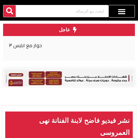
عاجل
حوار مع ابليس ٣
نشر فيديو فاضح لابنة الفنانة نهى
العمروسى