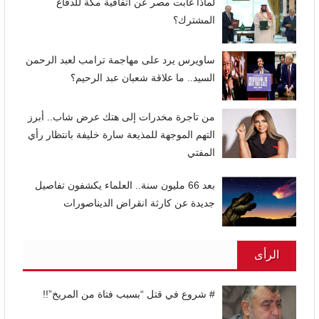
لماذا غابت مصر عن اتفاقية مكة للدفاع
المشترك؟
ساويرس يرد على مهاجمة ترامب لعبد الرحمن
السيد.. ما علاقة شعبان عبد الرحيم؟
من تاجرة مخدرات إلى هتك عرض شاب.. أبرز
التهم الموجهة للمذيعة سارة خليفة بانتظار رأي
المفتي
بعد 66 مليون سنة.. العلماء يكشفون تفاصيل
جديدة عن كارثة انقراض الديناصورات
الرأى
# شروع في قتل “بسبب فتاة من المريخ”!!