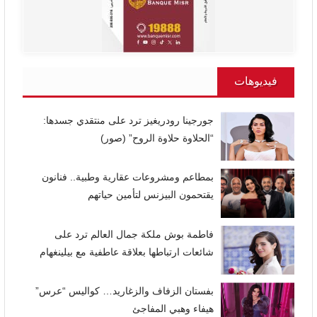
فيديوهات
جورجينا رودريغيز ترد على منتقدي جسدها:
“الحلاوة حلاوة الروح” (صور)
بمطاعم ومشروعات عقارية وطبية.. فنانون
يقتحمون البيزنس لتأمين حياتهم
فاطمة بوش ملكة جمال العالم ترد على
شائعات ارتباطها بعلاقة عاطفية مع بيلينغهام
بفستان الزفاف والزغاريد… كواليس “عرس”
هيفاء وهبي المفاجئ