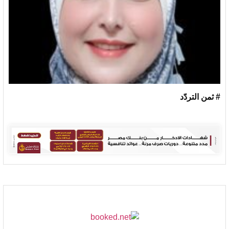
# ثمن التردّد