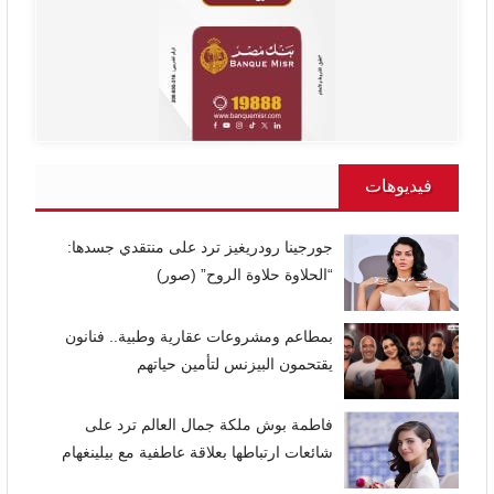
فيديوهات
جورجينا رودريغيز ترد على منتقدي جسدها:
“الحلاوة حلاوة الروح” (صور)
بمطاعم ومشروعات عقارية وطبية.. فنانون
يقتحمون البيزنس لتأمين حياتهم
فاطمة بوش ملكة جمال العالم ترد على
شائعات ارتباطها بعلاقة عاطفية مع بيلينغهام