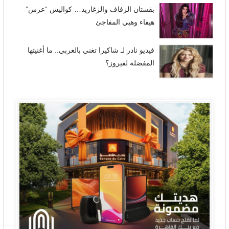
بفستان الزفاف والزغاريد… كواليس “عرس”
هيفاء وهبي المفاجئ
فيديو نادر لـ شاكيرا تغني بالعربي.. ما أغنيتها
المفضلة لفيروز؟