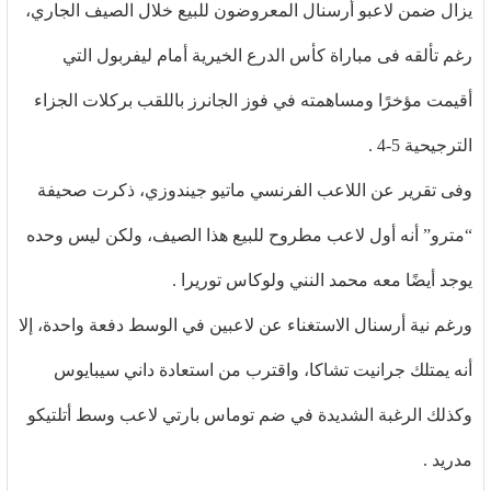
يزال ضمن لاعبو أرسنال المعروضون للبيع خلال الصيف الجاري،
رغم تألقه فى مباراة كأس الدرع الخيرية أمام ليفربول التي
أقيمت مؤخرًا ومساهمته في فوز الجانرز باللقب بركلات الجزاء
الترجيحية 5-4 .
وفى تقرير عن اللاعب الفرنسي ماتيو جيندوزي، ذكرت صحيفة
“مترو” أنه أول لاعب مطروح للبيع هذا الصيف، ولكن ليس وحده
يوجد أيضًا معه محمد النني ولوكاس توريرا .
ورغم نية أرسنال الاستغناء عن لاعبين في الوسط دفعة واحدة، إلا
أنه يمتلك جرانيت تشاكا، واقترب من استعادة داني سيبايوس
وكذلك الرغبة الشديدة في ضم توماس بارتي لاعب وسط أتلتيكو
مدريد .