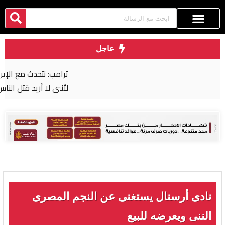
عاجل
ترامب: نتحدث مع الإيرانيين وأفضّل التوصل إلى اتفاق
لأنني لا أريد قتل الناس
نادى أرسنال يستغنى عن النجم المصرى
الننى ويعرضه للبيع