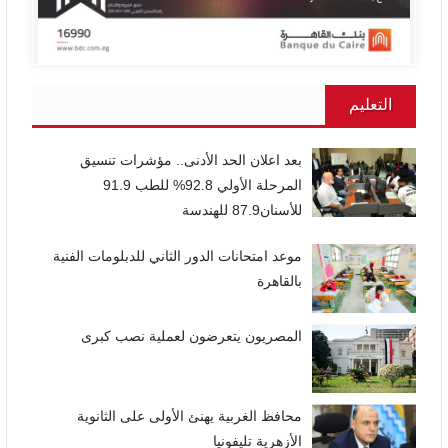
التعليم
بعد اعلان الحد الأدنى.. مؤشرات تنسيق
المرحلة الأولي 92.8% للطب 91.9
للأسنان87.9 للهندسة
موعد امتحانات الدور الثاني للدبلومات الفنية
بالقاهرة
المصريون يتعرضون لعملية نصب كبرى
محافظ الغربية يهنئ الأولى على الثانوية
الأزهرية تليفونيا