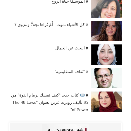
# الموسيقا حياة الروح
# كل الأشياء تموت.. أَمْ تُراها تجِفُّ وتنزوي!؟
# البحث عن الجمال
# “ثقافة المظلومية”
#
كتاب جديد “كيف تمسك بزمام القوة” من
✍
تأليف روبرت غرين بعنوان “The 48 Laws
of Power”