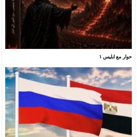
حوار مع ابليس ١