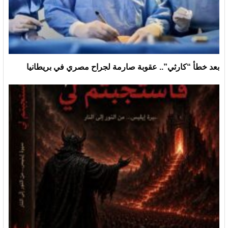
بعد خطأ “كارثي”.. عقوبة صارمة لجراح مصري في بريطانيا