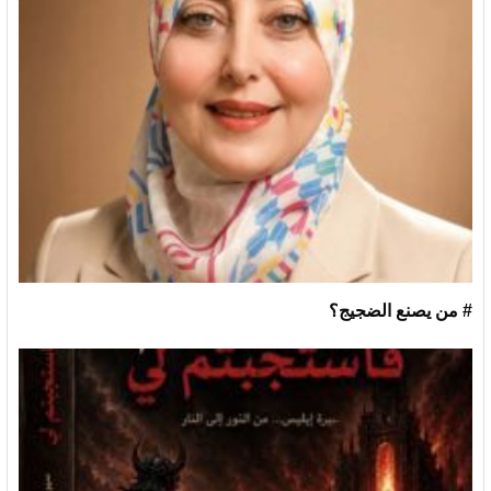
# من يصنع الضجيج؟