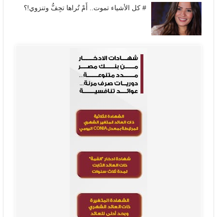
# كل الأشياء تموت.. أَمْ تُراها تجِفُّ وتنزوي!؟