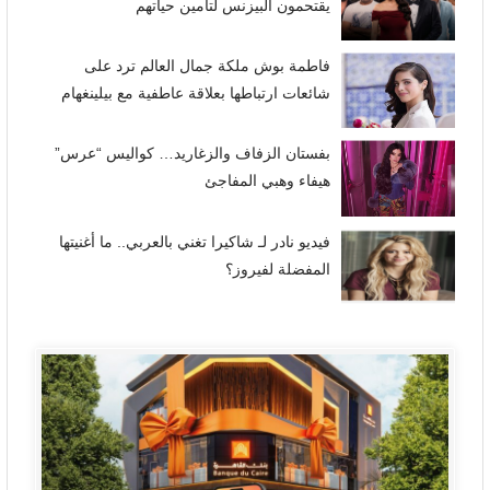
يقتحمون البيزنس لتأمين حياتهم
فاطمة بوش ملكة جمال العالم ترد على
شائعات ارتباطها بعلاقة عاطفية مع بيلينغهام
بفستان الزفاف والزغاريد… كواليس “عرس”
هيفاء وهبي المفاجئ
فيديو نادر لـ شاكيرا تغني بالعربي.. ما أغنيتها
المفضلة لفيروز؟