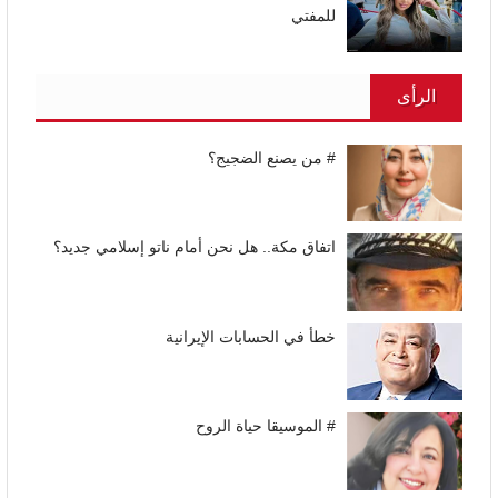
للمفتي
الرأى
# من يصنع الضجيج؟
اتفاق مكة.. هل نحن أمام ناتو إسلامي جديد؟
خطأ في الحسابات الإيرانية
# الموسيقا حياة الروح