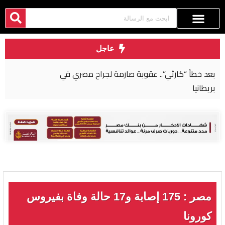
عاجل
بعد خطأ “كارثي”.. عقوبة صارمة لجراح مصري في
بريطانيا
مصر : 175 إصابة و17 حالة وفاة بفيروس
كورونا