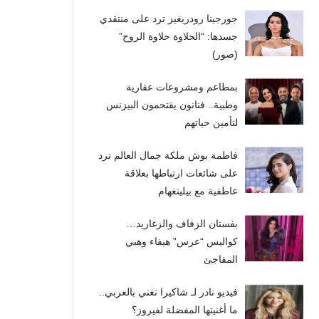
جورجينا رودريغيز ترد على منتقدي
جسدها: “الحلاوة حلاوة الروح”
(صور)
بمطاعم ومشروعات عقارية
وطبية.. فنانون يقتحمون البيزنس
لتأمين حياتهم
فاطمة بوش ملكة جمال العالم ترد
على شائعات ارتباطها بعلاقة
عاطفية مع بيلينغهام
بفستان الزفاف والزغاريد…
كواليس “عرس” هيفاء وهبي
المفاجئ
فيديو نادر لـ شاكيرا تغني بالعربي..
ما أغنيتها المفضلة لفيروز؟