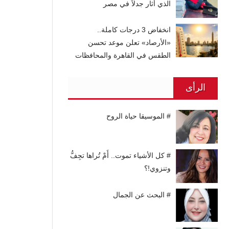
الذي أثار جدلاً في مصر
انخفاض 3 درجات كاملة..
«الأرصاد» تعلن موعد تحسن
الطقس في القاهرة والمحافظات
الرأى
# الموسيقا حياة الروح
# كل الأشياء تموت.. أَمْ تُراها تجِفُّ
وتنزوي!؟
# البحث عن الجمال