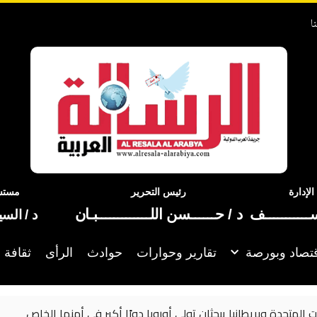
ا
إدارة
رئيس التحرير
مستشا
ســـــــــــف
د / حــــــسن اللـــــــــــــبـان
د / الس
تصاد وبورصة
تقارير وحوارات
حوادث
الرأى
ثقافة 
ة وبريطانيا يبحثان تولي أوروبا دورًا أكبر في أمنها الخاص