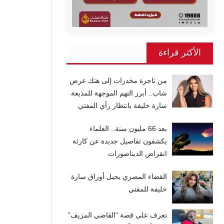
الأكثر قراءة
من تاجرة مخدرات إلى هتك عرض
شاب.. أبرز التهم الموجهة للمذيعة
سارة خليفة بانتظار رأي المفتي
بعد 66 مليون سنة.. العلماء
يكشفون تفاصيل جديدة عن كارثة
انقراض الديناصورات
القضاء المصري يحيل أوراق سارة
خليفة للمفتي
تعرف على قصة “القاضي المزيف”