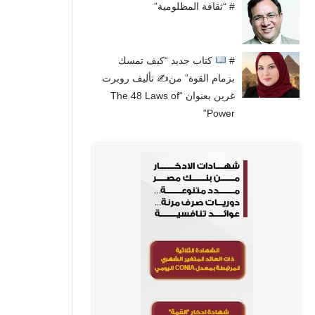
# “ثقافة المظلومية”
#
كتاب جديد “كيف تمسك
بزمام القوة” من✍
تأليف روبرت
غرين بعنوان “The 48 Laws of
Power”