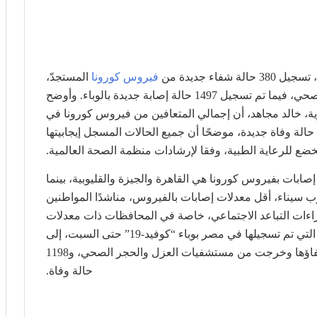
 حالة شفاء جديدة من
فيروس كورونا
المستجدّ،
وخروجها من مستشفيات العزل والحجر الصحي، فيما تم تسجيل 1497 حالة إصابة جديدة بالوباء. وأوضح
، خالد مجاهد، أن إجمالي المتعافين من فيروس كورونا في
صر، وصل إلى 8538 حالة، وأنه تم تسجيل 32 حالة وفاة جديدة، موضحًا أن جميع الحالات المسجل إيجابيتها
 للرعاية الطبية، وفقا لإرشادات منظمة الصحة العالمية.
بات بفيروس كورونا هي القاهرة والجيزة والقليوبية، بينما
سيناء، أقل معدلات إصابات بالفيروس، مناشدًا المواطنين
ع إجراءات التباعد الاجتماعي، خاصة في المحافظات ذات معدلات
الإصابة العالية. ووصل إجمالي عدد حالات الإصابة التي تم تسجيلها في مصر بوباء “كوفيد-19” حتى السبت، إلى
32 ألفا و612 حالة، من بينهم 8538 حالة تم شفاؤها وخرجت من مستشفيات العزل والحجر الصحي، و1198
حالة وفاة.