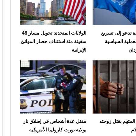
ة تدعو إلى تسريع
الولايات المتحدة: تحويل مسار 48
عملية السياسية
سفينة منذ استئناف حصار الموانئ
دان
الإيرانية
لمتهم بقتل زوجته
مقتل عدة أشخاص في إطلاق نار
ام
بولاية نورث كارولينا الأمريكية