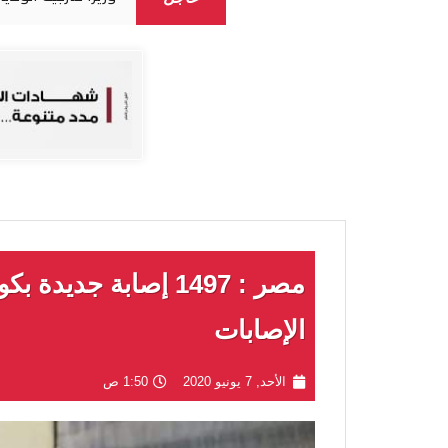
مصر : 1497 إصابة جد
الإصابات
الأحد, 7 يونيو 2020
1:50 ص