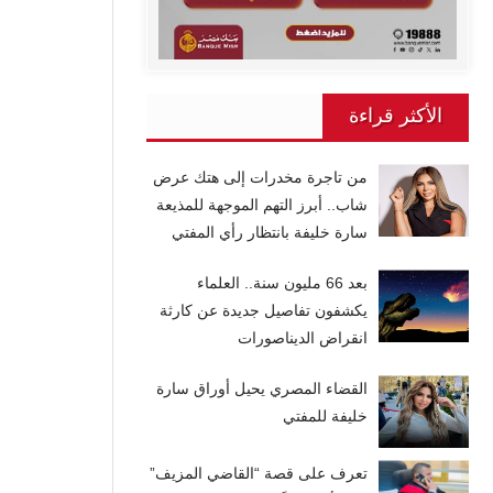
الأكثر قراءة
من تاجرة مخدرات إلى هتك عرض
شاب.. أبرز التهم الموجهة للمذيعة
سارة خليفة بانتظار رأي المفتي
بعد 66 مليون سنة.. العلماء
يكشفون تفاصيل جديدة عن كارثة
انقراض الديناصورات
القضاء المصري يحيل أوراق سارة
خليفة للمفتي
تعرف على قصة “القاضي المزيف”