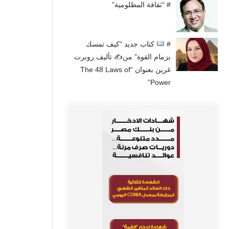
# “ثقافة المظلومية”
#
كتاب جديد “كيف تمسك
بزمام القوة” من✍
تأليف روبرت
غرين بعنوان “The 48 Laws of
Power”