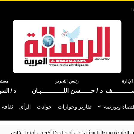
ا
إدارة
رئيس التحرير
مستشا
ســـــــــــف
د / حــــــسن اللـــــــــــــبـان
د / الس
تصاد وبورصة
تقارير وحوارات
حوادث
الرأى
ثقافة 
لي أوروبا دورًا أكبر في أمنها الخاص
الأمم ال