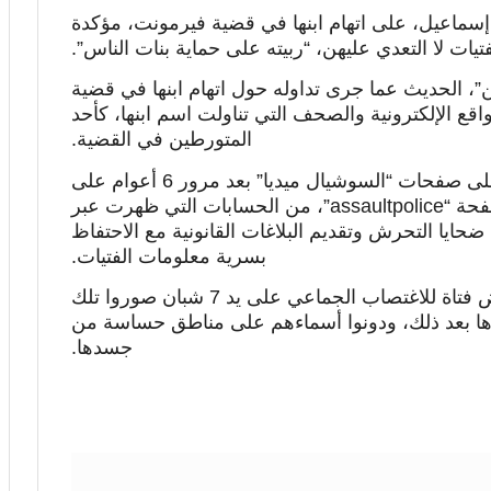
 إسماعيل، على اتهام ابنها في قضية فيرمونت، مؤكدة
لفتيات لا التعدي عليهن، “ربيته على حماية بنات الناس”.
 الحديث عما جرى تداوله حول اتهام ابنها في قضية
اقع الإلكترونية والصحف التي تناولت اسم ابنها، كأحد
المتورطين في القضية.
يذكر أن قضية فيرمونت، بدأت تظهر على صفحات “السوشيال ميديا” بعد مرور 6 أعوام على
أحداثها، وذلك من خلال منشور عبر صفحة “assaultpolice”، من الحسابات التي ظهرت عبر
ايا التحرش وتقديم البلاغات القانونية مع الاحتفاظ
بسرية معلومات الفتيات.
وتعود أحداث القضية لعام 2014، عند تعرض فتاة للاغتصاب الجماعي على يد 7 شبان صوروا تلك
رها بعد ذلك، ودونوا أسماءهم على مناطق حساسة من
جسدها.