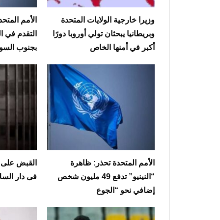
وزيرا خارجية الولايات المتحدة
الأمم المتحد
وبريطانيا يبحثان تولي أوروبا دورًا
التقدم في ال
أكبر في أمنها الخاص
بجنوب السو
الأمم المتحدة تحذر: ظاهرة
القبض على ا
“النينيو” تدفع 49 مليون شخص
فى دار السل
إضافي نحو “الجوع