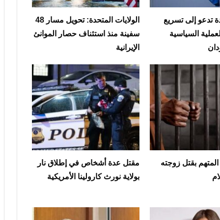
ة تدعو إلى تسريع
الولايات المتحدة: تحويل مسار 48
عملية السياسية
سفينة منذ استئناف حصار الموانئ
دان
الإيرانية
لمتهم بقتل زوجته
مقتل عدة أشخاص في إطلاق نار
ام
بولاية نورث كارولينا الأمريكية