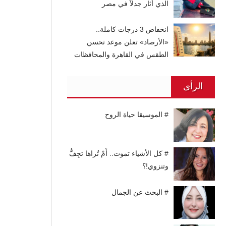
الذي أثار جدلاً في مصر
انخفاض 3 درجات كاملة..
«الأرصاد» تعلن موعد تحسن
الطقس في القاهرة والمحافظات
الرأى
# الموسيقا حياة الروح
# كل الأشياء تموت.. أَمْ تُراها تجِفُّ
وتنزوي!؟
# البحث عن الجمال