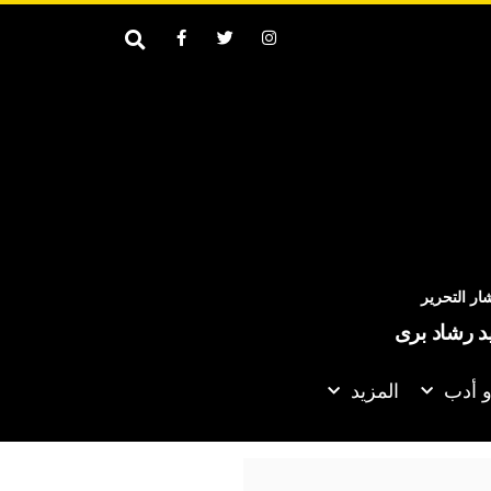
ر التحرير
يد رشاد برى
و أدب
المزيد
متحدة تدعو إلى تسريع التقدم في العملية السياسية بجنوب السودان