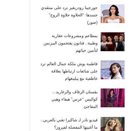
جورجينا رودريغيز ترد على منتقدي
جسدها: “الحلاوة حلاوة الروح”
(صور)
بمطاعم ومشروعات عقارية
وطبية.. فنانون يقتحمون البيزنس
لتأمين حياتهم
فاطمة بوش ملكة جمال العالم ترد
على شائعات ارتباطها بعلاقة
عاطفية مع بيلينغهام
بفستان الزفاف والزغاريد…
كواليس “عرس” هيفاء وهبي
المفاجئ
فيديو نادر لـ شاكيرا تغني بالعربي..
ما أغنيتها المفضلة لفيروز؟