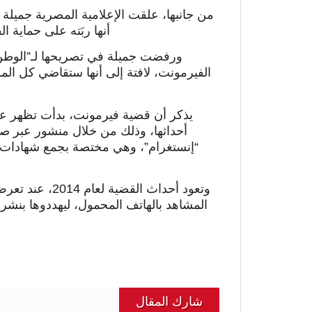
من جانبها، علقت الإعلامية المصرية جميلة
أنها ربَته على حماية ا
ورفضت جميلة في تصريحها لـ”الوطن”،
الفيرمونت، لافتة إلى أنها ستقاضي كل المو
“إنستغرام”، وهي مختصة بجمع شهادات ضح
المشاهد بالهاتف المحمول، ليهددوها بنش
شارك المقال