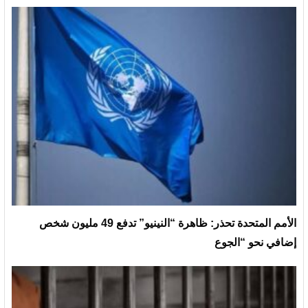
الأمم المتحدة تحذر: ظاهرة “النينيو” تدفع 49 مليون شخص
إضافي نحو “الجوع