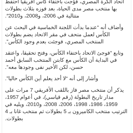
اتحاد الكرة المصري،
فؤجت باختفاء كاس افريقيا احتفظ
بها منتخب مصر مدى الحياة، بعد فوزه بثلاث بطولات
متتالية في 2006، و2008، و2010″.
وأضاف أنه “عندما بدأت اللجنة الخماسية في البحث عن
الكأس لعمل متحف في مقر الاتحاد يضم بطولات
المنتخب المصري، فوجئت بعدم وجود الكأس”.
وتابع “فوجئ الاتحاد باختفاء الكأس، وفتح تحقيقا، واعتقد
في البداية أن الكأس مع كابتن المنتخب السابق أحمد
حسن، لكن الأخير نفى وجودها معه”.
وأشار إلى أنه “لا أحد يعلم أين الكأس حاليا”.
يذكر أن منتخب مصر فاز باللقب الأفريقي 7 مرات على
مدار تاريخ البطولة (رقم قياسي)، في أعوام 1957،
1959، 1986، 1998، 2006، 2008، و2010، ويليه في
الترتيب منتخب الكاميرون بـ 5 بطولات ثم منتخب غانا بـ 4
بطولات.