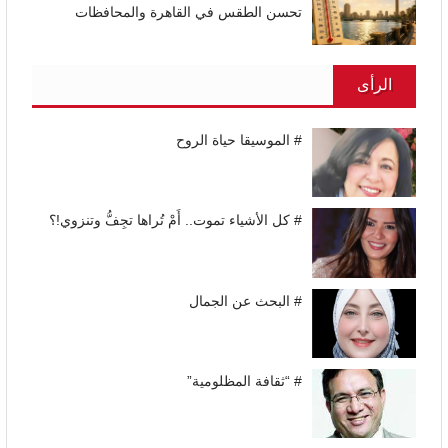
تحسن الطقس في القاهرة والمحافظات
الرأى
# الموسيقا حياة الروح
# كل الأشياء تموت.. أَمْ تُراها تجِفُّ وتنزوي!؟
# البحث عن الجمال
# “ثقافة المظلومية”