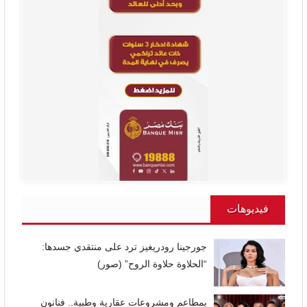
فيديوهات
جورجينا رودريغيز ترد على منتقدي جسدها:
“الحلاوة حلاوة الروح” (صور)
بمطاعم ومشروعات عقارية وطبية.. فنانون