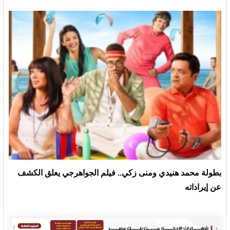
بطولة محمد هنيدي ومنى زكي.. فيلم الجواهرجي يعلق الكشف
عن إيراداته