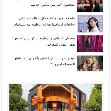
يقتحمون البيزنس لتأمين حياتهم
فاطمة بوش ملكة جمال العالم ترد على
شائعات ارتباطها بعلاقة عاطفية مع بيلينغهام
بفستان الزفاف والزغاريد… كواليس “عرس”
هيفاء وهبي المفاجئ
فيديو نادر لـ شاكيرا تغني بالعربي.. ما أغنيتها
المفضلة لفيروز؟