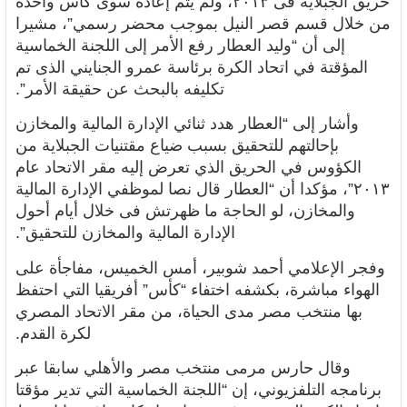
حريق الجبلاية فى ٢٠١٣، ولم يتم إعادة سوى كأس واحدة
من خلال قسم قصر النيل بموجب محضر رسمي”، مشيرا
إلى أن “وليد العطار رفع الأمر إلى اللجنة الخماسية
المؤقتة في اتحاد الكرة برئاسة عمرو الجنايني الذى تم
تكليفه بالبحث عن حقيقة الأمر”.
وأشار إلى “العطار هدد ثنائي الإدارة المالية والمخازن
بإحالتهم للتحقيق بسبب ضياع مقتنيات الجبلاية من
الكؤوس في الحريق الذي تعرض إليه مقر الاتحاد عام
٢٠١٣”، مؤكدا أن “العطار قال نصا لموظفي الإدارة المالية
والمخازن، لو الحاجة ما ظهرتش فى خلال أيام أحول
الإدارة المالية والمخازن للتحقيق”.
وفجر الإعلامي أحمد شوبير، أمس الخميس، مفاجأة على
الهواء مباشرة، بكشفه اختفاء “كأس” أفريقيا التي احتفظ
بها منتخب مصر مدى الحياة، من مقر الاتحاد المصري
لكرة القدم.
وقال حارس مرمى منتخب مصر والأهلي سابقا عبر
برنامجه التلفزيوني، إن “اللجنة الخماسية التي تدير مؤقتا