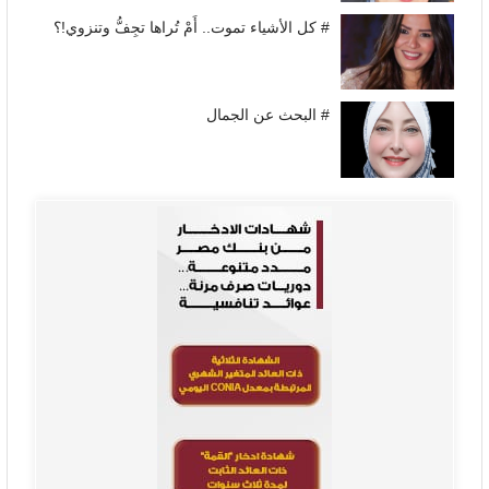
# كل الأشياء تموت.. أَمْ تُراها تجِفُّ وتنزوي!؟
# البحث عن الجمال