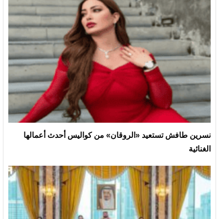
نسرين طافش تستعيد «الروقان» من كواليس أحدث أعمالها
الغنائية