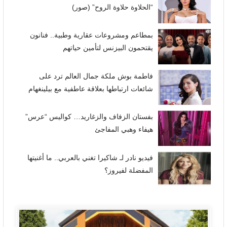
“الحلاوة حلاوة الروح” (صور)
بمطاعم ومشروعات عقارية وطبية.. فنانون
يقتحمون البيزنس لتأمين حياتهم
فاطمة بوش ملكة جمال العالم ترد على
شائعات ارتباطها بعلاقة عاطفية مع بيلينغهام
بفستان الزفاف والزغاريد… كواليس “عرس”
هيفاء وهبي المفاجئ
فيديو نادر لـ شاكيرا تغني بالعربي.. ما أغنيتها
المفضلة لفيروز؟