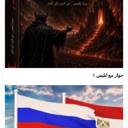
حوار مع ابليس ١