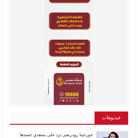
فيديوهات
جورجينا رودريغيز ترد على منتقدي جسدها: