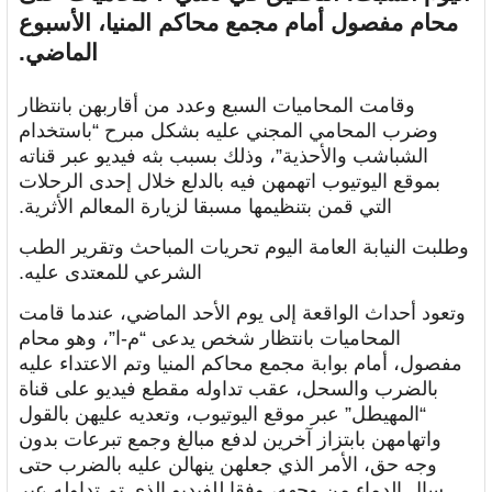
محام مفصول أمام مجمع محاكم المنيا، الأسبوع
الماضي.
وقامت المحاميات السبع وعدد من أقاربهن بانتظار
وضرب المحامي المجني عليه بشكل مبرح “باستخدام
الشباشب والأحذية”، وذلك بسبب بثه فيديو عبر قناته
بموقع اليوتيوب اتهمهن فيه بالدلع خلال إحدى الرحلات
التي قمن بتنظيمها مسبقا لزيارة المعالم الأثرية.
وطلبت النيابة العامة اليوم تحريات المباحث وتقرير الطب
الشرعي للمعتدى عليه.
وتعود أحداث الواقعة إلى يوم الأحد الماضي، عندما قامت
المحاميات بانتظار شخص يدعى “م-ا”، وهو محام
مفصول، أمام بوابة مجمع محاكم المنيا وتم الاعتداء عليه
بالضرب والسحل، عقب تداوله مقطع فيديو على قناة
“المهيطل” عبر موقع اليوتيوب، وتعديه عليهن بالقول
واتهامهن بابتزاز آخرين لدفع مبالغ وجمع تبرعات بدون
وجه حق، الأمر الذي جعلهن ينهالن عليه بالضرب حتى
سال الدماء من وجهه، وفقا للفيديو الذي تم تداوله عبر