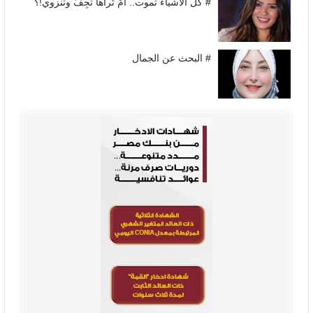
# كل الأشياء تموت.. أَمْ تُراها تجِفُّ وتنزوي!؟
# البحث عن الجمال