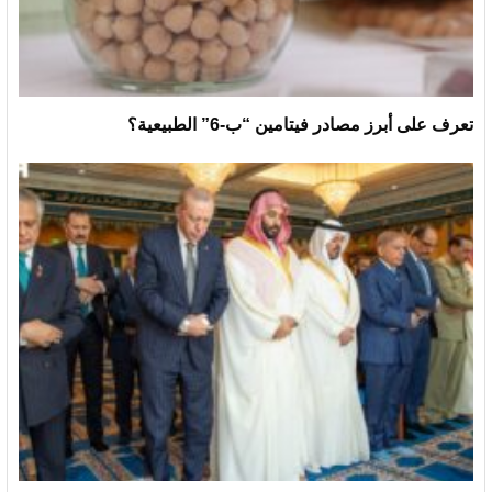
تعرف على أبرز مصادر فيتامين “ب-6” الطبيعية؟