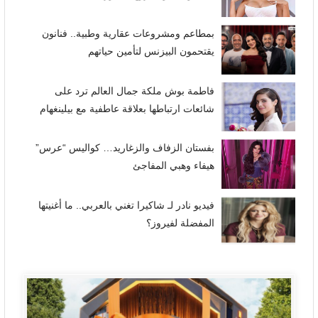
بمطاعم ومشروعات عقارية وطبية.. فنانون
يقتحمون البيزنس لتأمين حياتهم
فاطمة بوش ملكة جمال العالم ترد على
شائعات ارتباطها بعلاقة عاطفية مع بيلينغهام
بفستان الزفاف والزغاريد… كواليس “عرس”
هيفاء وهبي المفاجئ
فيديو نادر لـ شاكيرا تغني بالعربي.. ما أغنيتها
المفضلة لفيروز؟