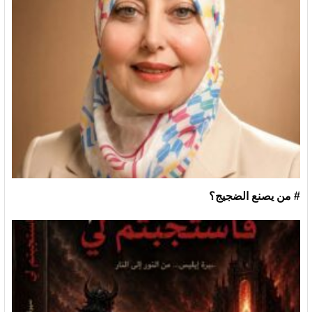
# من يصنع الضجيج؟