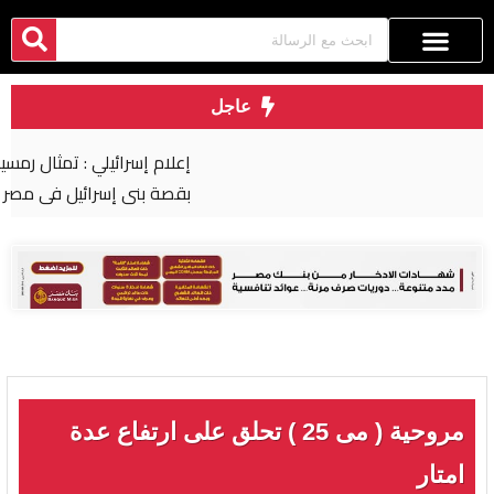
عاجل
إعلام إسرائيلي : تمثال رمسيس الثاني تربطه علاقة
بقصة بني إسرائيل في مصر
مروحية ( مى 25 ) تحلق على ارتفاع عدة
امتار