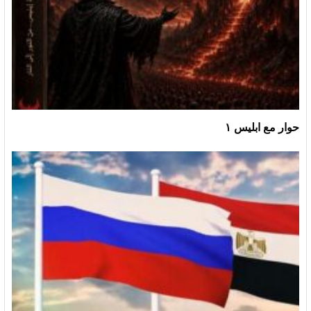
حوار مع ابليس ١