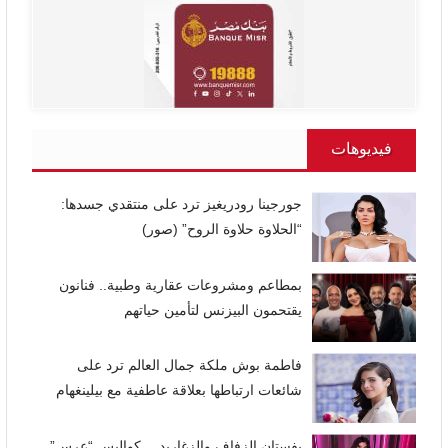
فيديوهات
جورجينا رودريغيز ترد على منتقدي جسدها:
“الحلاوة حلاوة الروح” (صور)
بمطاعم ومشروعات عقارية وطبية.. فنانون
يقتحمون البيزنس لتأمين حياتهم
فاطمة بوش ملكة جمال العالم ترد على
شائعات ارتباطها بعلاقة عاطفية مع بيلينغهام
بفستان الزفاف والزغاريد… كواليس “عرس”