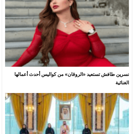
نسرين طافش تستعيد «الروقان» من كواليس أحدث أعمالها
الغنائية