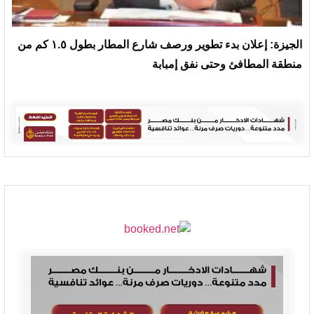
الجيزة: إعلان بدء تطوير ورصف شارع المطار بطول ١.٥ كم من
منطقة المطافئ وحتى نفق إمبابة