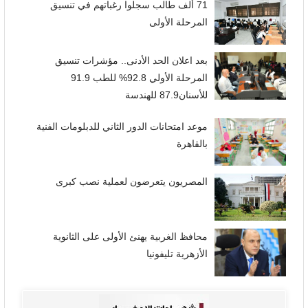
71 ألف طالب سجلوا رغباتهم في تنسيق
المرحلة الأولى
بعد اعلان الحد الأدنى.. مؤشرات تنسيق
المرحلة الأولي 92.8% للطب 91.9
للأسنان87.9 للهندسة
موعد امتحانات الدور الثاني للدبلومات الفنية
بالقاهرة
المصريون يتعرضون لعملية نصب كبرى
محافظ الغربية يهنئ الأولى على الثانوية
الأزهرية تليفونيا