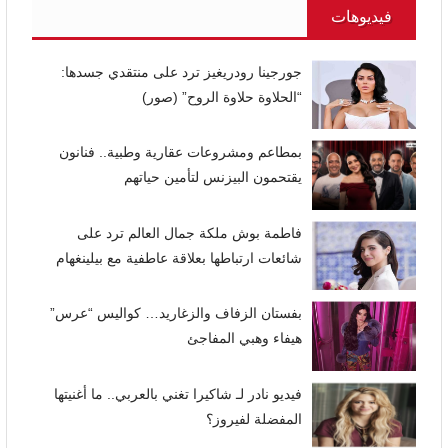
فيديوهات
جورجينا رودريغيز ترد على منتقدي جسدها:
“الحلاوة حلاوة الروح” (صور)
بمطاعم ومشروعات عقارية وطبية.. فنانون
يقتحمون البيزنس لتأمين حياتهم
فاطمة بوش ملكة جمال العالم ترد على
شائعات ارتباطها بعلاقة عاطفية مع بيلينغهام
بفستان الزفاف والزغاريد… كواليس “عرس”
هيفاء وهبي المفاجئ
فيديو نادر لـ شاكيرا تغني بالعربي.. ما أغنيتها
المفضلة لفيروز؟