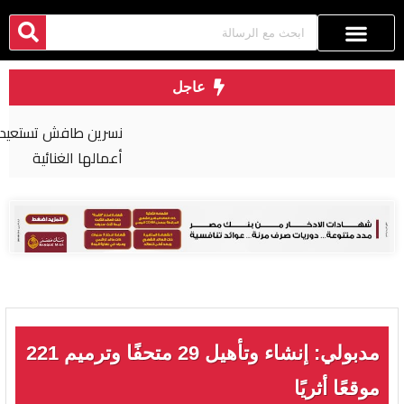
عاجل
نسرين طافش تستعيد «الروقان» من كواليس أحدث
أعمالها الغنائية
مدبولي: إنشاء وتأهيل 29 متحفًا وترميم 221
موقعًا أثريًا