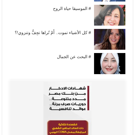
# الموسيقا حياة الروح
# كل الأشياء تموت.. أَمْ تُراها تجِفُّ وتنزوي!؟
# البحث عن الجمال