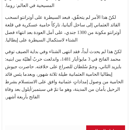
المسيحية في العالم: روما.
لكنّ هذا الأمر لم يتحقّق، فبعد السيطرة على أوترانتو انسحب
القائد العثماني إلى ساحل ألبانيا، تاركاً حامية عسكرية في قلعة
أوترانتو مكونة من 1300 جندي، على أمل العودة بعد انتهاء فصل
الشتاء لاستكمال السيطرة على إيطاليا.
لكنّ هذا لم يحدث أبداً، فقد انتهى الشتاء وفي بداية الصيف توفي
محمد الفاتح في 3 مايو/أيار 1481، واندلعت حربٌ أهليّة بين ابنيه:
بايزيد الثاني، وجمّ سُلطان للصراع على خلافته. حاصرت جيوش
إيطاليا الحامية العثمانية طيلة ثلاثة شهور، وبعدما يئس قائد
الحامية من وصول إمداداتٍ عثمانية وافق على الاستسلام بشرط
الرحيل بأمان من المدينة، وهو ما تمّ في سبتمبر/أيلول بعد وفاة
الفاتح بأربعة أشهر.