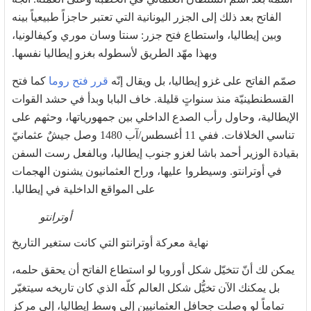
الفاتح بعد ذلك إلى الجزر اليونانية التي تعتبر حاجزاً طبيعياً بينه
وبين إيطاليا، واستطاع فتح جزر: سنتا وسان موري وكيفالونيا،
وبهذا مهّد الطريق لأسطوله بغزو إيطاليا نفسها.
صمّم الفاتح على غزو إيطاليا، بل ويقال إنّه
قرر فتح روما
كما فتح
القسطنطينيّة منذ سنواتٍ قليلة. خاف البابا وبدأ في حشد القوات
الإيطالية، وحاول رأب الصدع الداخلي بين جمهورياتها، وحثهم على
تناسي الخلافات. ففي 11 أغسطس/آب 1480 وصل جيشٌ عثمانيّ
بقيادة الوزير أحمد باشا لغزو جنوب إيطاليا، وبالفعل رست السفن
في أوترانتو. وسيطروا عليها، وراح العثمانيون يشنون الهجمات
على المواقع الداخلية في إيطاليا.
أوترانتو
نهاية معركة أوترانتو التي كانت ستغير التاريخ
يمكن لك أنّ تتخيّل شكل أوروبا لو استطاع الفاتح أن يحقق حلمه،
بل يمكنك الآن تخيُّل شكل العالم كلّه الذي كان تاريخه سيتغيّر
تماماً لو وصلت جحافل العثمانيين إلى وسط إيطاليا، إلى مركز