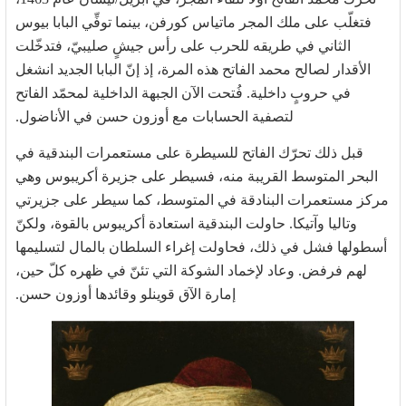
فتغلّب على ملك المجر ماتياس كورفن، بينما توفِّي البابا بيوس
الثاني في طريقه للحرب على رأس جيشٍ صليبيّ، فتدخّلت
الأقدار لصالح محمد الفاتح هذه المرة، إذ إنّ البابا الجديد انشغل
في حروبٍ داخلية. فُتحت الآن الجبهة الداخلية لمحمّد الفاتح
لتصفية الحسابات مع أوزون حسن في الأناضول.
قبل ذلك تحرّك الفاتح للسيطرة على مستعمرات البندقية في
البحر المتوسط القريبة منه، فسيطر على جزيرة أكريبوس وهي
مركز مستعمرات البنادقة في المتوسط، كما سيطر على جزيرتي
وتاليا وآتيكا. حاولت البندقية استعادة أكريبوس بالقوة، ولكنّ
أسطولها فشل في ذلك، فحاولت إغراء السلطان بالمال لتسليمها
لهم فرفض. وعاد لإخماد الشوكة التي تئنّ في ظهره كلّ حين،
إمارة الآق قوينلو وقائدها أوزون حسن.