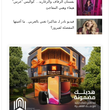
بفستان الزفاف والزغاريد… كواليس “عرس”
هيفاء وهبي المفاجئ
فيديو نادر لـ شاكيرا تغني بالعربي.. ما أغنيتها
المفضلة لفيروز؟