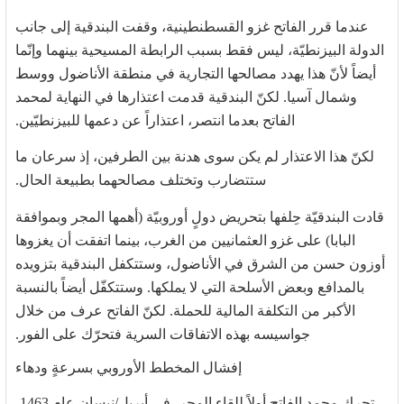
عندما قرر الفاتح غزو القسطنطينية، وقفت البندقية إلى جانب
الدولة البيزنطيّة، ليس فقط بسبب الرابطة المسيحية بينهما وإنّما
أيضاً لأنّ هذا يهدد مصالحها التجارية في منطقة الأناضول ووسط
وشمال آسيا. لكنّ البندقية قدمت اعتذارها في النهاية لمحمد
الفاتح بعدما انتصر، اعتذاراً عن دعمها للبيزنطيّين.
لكنّ هذا الاعتذار لم يكن سوى هدنة بين الطرفين، إذ سرعان ما
ستتضارب وتختلف مصالحهما بطبيعة الحال.
قادت البندقيّة حِلفها بتحريض دولٍ أوروبيّة (أهمها المجر وبموافقة
البابا) على غزو العثمانيين من الغرب، بينما اتفقت أن يغزوها
أوزون حسن من الشرق في الأناضول، وستتكفل البندقية بتزويده
بالمدافع وبعض الأسلحة التي لا يملكها. وستتكفّل أيضاً بالنسبة
الأكبر من التكلفة المالية للحملة. لكنّ الفاتح عرف من خلال
جواسيسه بهذه الاتفاقات السرية فتحرّك على الفور.
إفشال المخطط الأوروبي بسرعةٍ ودهاء
تحرك محمد الفاتح أولاً للقاء المجر، في أبريل/نيسان عام 1463،