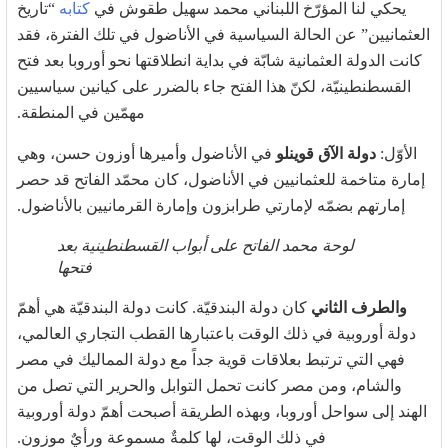
يحكي لنا المؤرّخ اللبناني محمد سهيل طقوش في
كتابه
“تاريخ
العثمانيين” عن الحالة السياسية في الأناضول في تلك الفترة، فقد
كانت الدولة العثمانية شابّة في بداية انطلاقتها نحو أوروبا بعد فتح
القسطنطينيّة، لكنّ هذا الفتح جاء بالضرر على كيانين سياسيين
مهمّين في المنطقة.
الأوّل:
دولة الآق قوينلو
في الأناضول وأميرها أوزون حسن، وهي
إمارة متاخمة للعثمانيين في الأناضول، كان محمّد الفاتح قد حصر
إمارتهم بضمّه لإمارتي طرابزون وإمارة القرمانيين بالأناضول.
لوحة محمد الفاتح على أبواب القسطنطينية بعد
فتحها
والطرف الثاني
كان دولة البندقيّة. كانت دولة البندقيّة هي أهمّ
دولة أوروبية في ذلك الوقت باعتبارها القطب التجاري العالمي،
فهي التي ترتبط بعلاقات قوية جداً مع دولة المماليك في مصر
والشام، ومن مصر كانت تحمل التوابل والحرير التي تصل من
الهند إلى سواحل أوروبا، وبهذه الطريقة أصبحت أهمّ دولة أوروبية
في ذلك الوقت، لها كلمةٌ مسموعة ورأيٌ موزون.