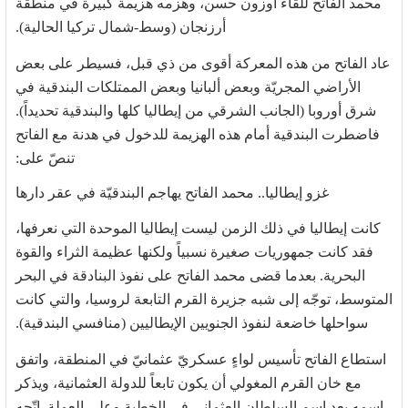
محمد الفاتح للقاء أوزون حسن، وهزمه هزيمة كبيرة في منطقة
أرزنجان (وسط-شمال تركيا الحالية).
عاد الفاتح من هذه المعركة أقوى من ذي قبل، فسيطر على بعض
الأراضي المجريّة وبعض ألبانيا وبعض الممتلكات البندقية في
شرق أوروبا (الجانب الشرقي من إيطاليا كلها والبندقية تحديداً).
فاضطرت البندقية أمام هذه الهزيمة للدخول في هدنة مع الفاتح
تنصّ على:
غزو إيطاليا.. محمد الفاتح يهاجم البندقيّة في عقر دارها
كانت إيطاليا في ذلك الزمن ليست إيطاليا الموحدة التي نعرفها،
فقد كانت جمهوريات صغيرة نسبياً ولكنها عظيمة الثراء والقوة
البحرية. بعدما قضى محمد الفاتح على نفوذ البنادقة في البحر
المتوسط، توجّه إلى شبه جزيرة القرم التابعة لروسيا، والتي كانت
سواحلها خاضعة لنفوذ الجنويين الإيطاليين (منافسي البندقية).
استطاع الفاتح تأسيس لواءٍ عسكريّ عثمانيّ في المنطقة، واتفق
مع خان القرم المغولي أن يكون تابعاً للدولة العثمانية، ويذكر
اسمه بعد اسم السلطان العثماني في الخطبة وعلى العملة. اتّجه