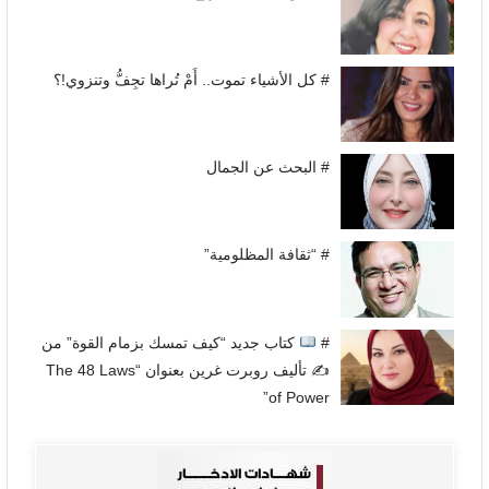
# كل الأشياء تموت.. أَمْ تُراها تجِفُّ وتنزوي!؟
# البحث عن الجمال
# “ثقافة المظلومية”
#
كتاب جديد “كيف تمسك بزمام القوة” من
✍
تأليف روبرت غرين بعنوان “The 48 Laws
of Power”