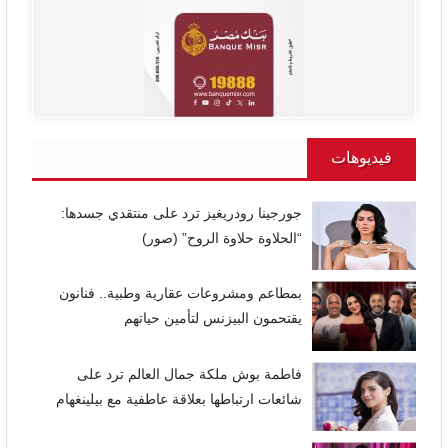
فيديوهات
جورجينا رودريغيز ترد على منتقدي جسدها:
“الحلاوة حلاوة الروح” (صور)
بمطاعم ومشروعات عقارية وطبية.. فنانون
يقتحمون البيزنس لتأمين حياتهم
فاطمة بوش ملكة جمال العالم ترد على
شائعات ارتباطها بعلاقة عاطفية مع بيلينغهام