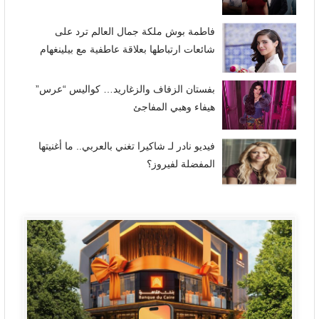
فاطمة بوش ملكة جمال العالم ترد على
شائعات ارتباطها بعلاقة عاطفية مع بيلينغهام
بفستان الزفاف والزغاريد… كواليس “عرس”
هيفاء وهبي المفاجئ
فيديو نادر لـ شاكيرا تغني بالعربي.. ما أغنيتها
المفضلة لفيروز؟