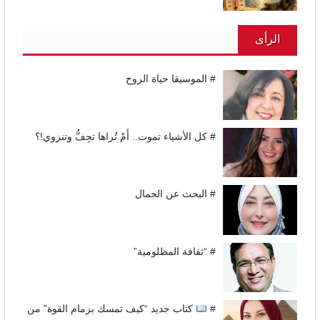
الرأى
# الموسيقا حياة الروح
# كل الأشياء تموت.. أَمْ تُراها تجِفُّ وتنزوي!؟
# البحث عن الجمال
# “ثقافة المظلومية”
#
كتاب جديد “كيف تمسك بزمام القوة” من