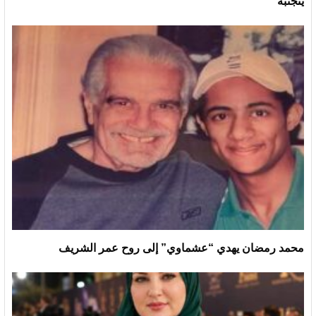
يتجنبه
محمد رمضان يهدي “عشماوي” إلى روح عمر الشريف