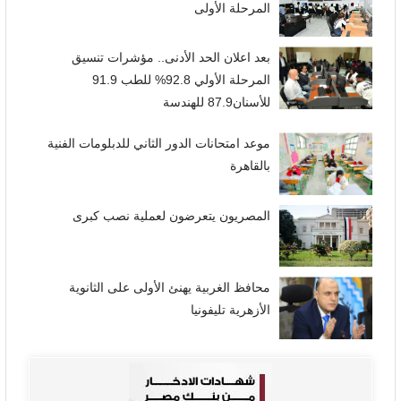
المرحلة الأولى
بعد اعلان الحد الأدنى.. مؤشرات تنسيق
المرحلة الأولي 92.8% للطب 91.9
للأسنان87.9 للهندسة
موعد امتحانات الدور الثاني للدبلومات الفنية
بالقاهرة
المصريون يتعرضون لعملية نصب كبرى
محافظ الغربية يهنئ الأولى على الثانوية
الأزهرية تليفونيا