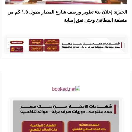
الجيزة: إعلان بدء تطوير ورصف شارع المطار بطول ١.٥ كم من
منطقة المطافئ وحتى نفق إمبابة