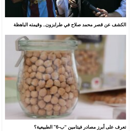
الكشف عن قصر محمد صلاح في طرابزون.. وقيمته الباهظة
تعرف على أبرز مصادر فيتامين “ب-6” الطبيعية؟