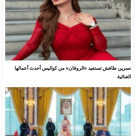
نسرين طافش تستعيد «الروقان» من كواليس أحدث أعمالها
الغنائية