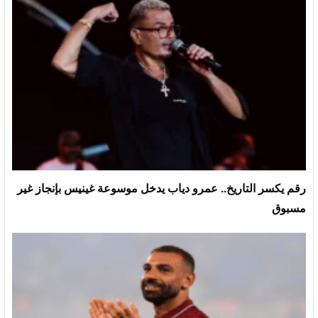
رقم يكسر التاريخ.. عمرو دياب يدخل موسوعة غينيس بإنجاز غير
مسبوق