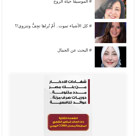
# الموسيقا حياة الروح
# كل الأشياء تموت.. أَمْ تُراها تجِفُّ وتنزوي!؟
# البحث عن الجمال