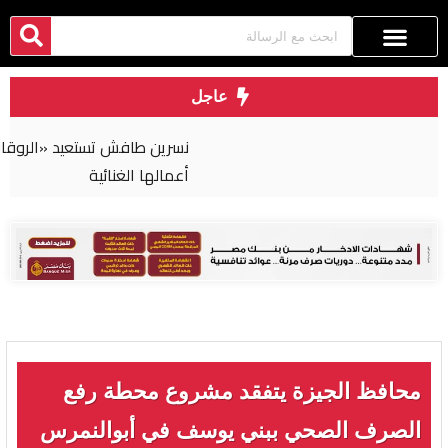
عاجل
نسرين طافش تستعيد «الروقان» من كواليس أحدث
أعمالها الغنائية
​محافظ الجيزة يتفقد مشروع محطة رفع
الصرف الصحي ببني يوسف في أبوالنمرس