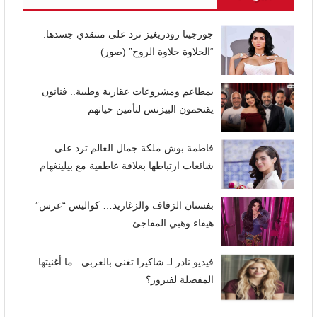
جورجينا رودريغيز ترد على منتقدي جسدها:
“الحلاوة حلاوة الروح” (صور)
بمطاعم ومشروعات عقارية وطبية.. فنانون
يقتحمون البيزنس لتأمين حياتهم
فاطمة بوش ملكة جمال العالم ترد على
شائعات ارتباطها بعلاقة عاطفية مع بيلينغهام
بفستان الزفاف والزغاريد… كواليس “عرس”
هيفاء وهبي المفاجئ
فيديو نادر لـ شاكيرا تغني بالعربي.. ما أغنيتها
المفضلة لفيروز؟