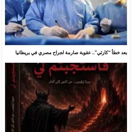
بعد خطأ “كارثي”.. عقوبة صارمة لجراح مصري في بريطانيا