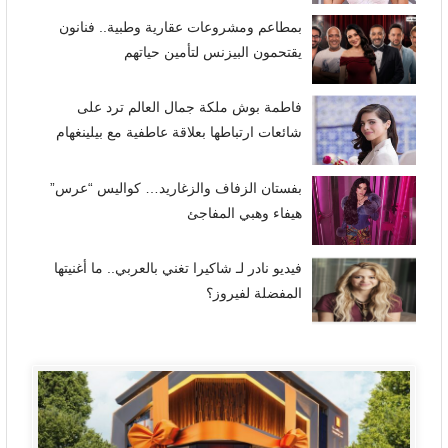
بمطاعم ومشروعات عقارية وطبية.. فنانون
يقتحمون البيزنس لتأمين حياتهم
فاطمة بوش ملكة جمال العالم ترد على
شائعات ارتباطها بعلاقة عاطفية مع بيلينغهام
بفستان الزفاف والزغاريد… كواليس “عرس”
هيفاء وهبي المفاجئ
فيديو نادر لـ شاكيرا تغني بالعربي.. ما أغنيتها
المفضلة لفيروز؟