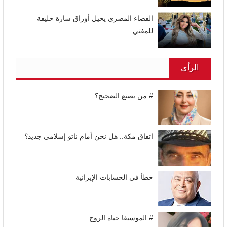
القضاء المصري يحيل أوراق سارة خليفة
للمفتي
الرأى
# من يصنع الضجيج؟
اتفاق مكة.. هل نحن أمام ناتو إسلامي جديد؟
خطأ في الحسابات الإيرانية
# الموسيقا حياة الروح