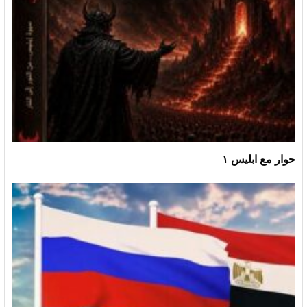
حوار مع ابليس ١