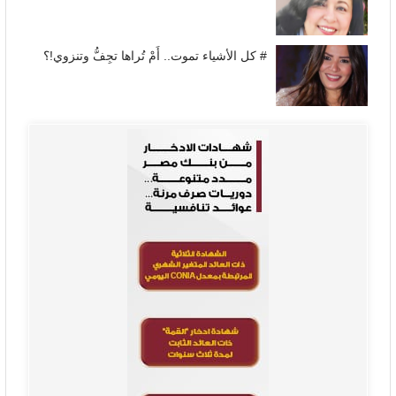
# كل الأشياء تموت.. أَمْ تُراها تجِفُّ وتنزوي!؟