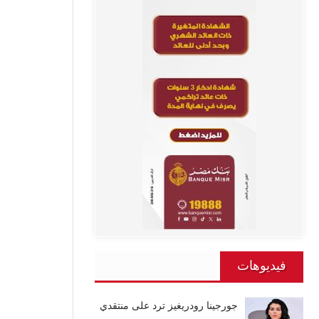
فيديوهات
جورجينا رودريغيز ترد على منتقدي