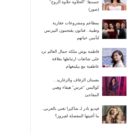
جسدها: “الحلاوة حلاوة الروح”
(صور)
بمطاعم ومشروعات عقارية
وطبية.. فنانون يقتحمون البيزنس
لتأمين حياتهم
فاطمة بوش ملكة جمال العالم ترد
على شائعات ارتباطها بعلاقة
عاطفية مع بيلينغهام
بفستان الزفاف والزغاريد…
كواليس “عرس” هيفاء وهبي
المفاجئ
فيديو نادر لـ شاكيرا تغني بالعربي..
ما أغنيتها المفضلة لفيروز؟