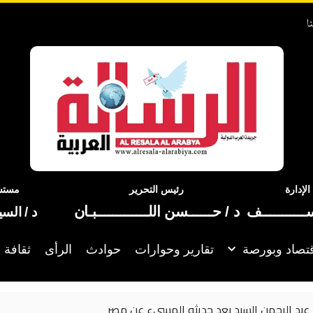
ا
إدارة
رئيس التحرير
مستشا
ســـــــــــف
د / حــــــسن اللـــــــــــــبـان
د / الس
تصاد وبورصة
تقارير وحوارات
حوادث
الرأى
ثقافة 
د «الروقان» من كواليس أحدث أعمالها الغنائية