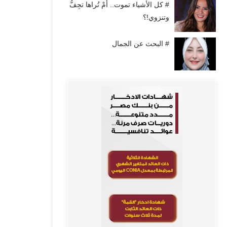
# كل الأشياء تموت.. أَمْ تُراها تجِفُّ
وتنزوي!؟
# البحث عن الجمال