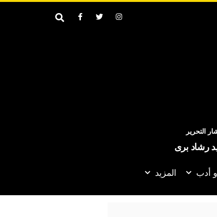
ر التحرير
يد رشاد برى
و أدب
المزيد