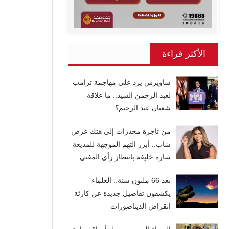
الأكثر قراءة
ساويرس يرد على مهاجمة ترامب
لعبد الرحمن السيد.. ما علاقة
شعبان عبد الرحيم؟
من تاجرة مخدرات إلى هتك عرض
شاب.. أبرز التهم الموجهة للمذيعة
سارة خليفة بانتظار رأي المفتي
بعد 66 مليون سنة.. العلماء
يكشفون تفاصيل جديدة عن كارثة
انقراض الديناصورات