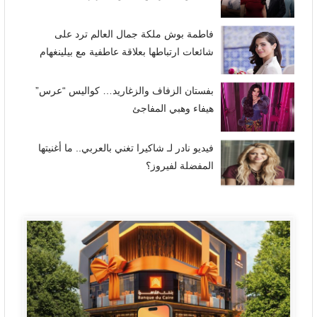
فاطمة بوش ملكة جمال العالم ترد على
شائعات ارتباطها بعلاقة عاطفية مع بيلينغهام
بفستان الزفاف والزغاريد… كواليس “عرس”
هيفاء وهبي المفاجئ
فيديو نادر لـ شاكيرا تغني بالعربي.. ما أغنيتها
المفضلة لفيروز؟