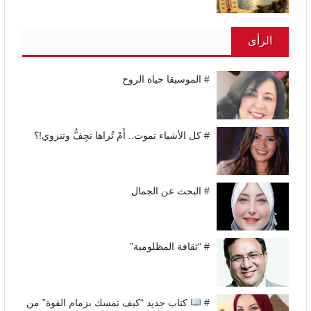
الرأى
# الموسيقا حياة الروح
# كل الأشياء تموت.. أَمْ تُراها تجِفُّ وتنزوي!؟
# البحث عن الجمال
# “ثقافة المظلومية”
#
كتاب جديد “كيف تمسك بزمام القوة” من