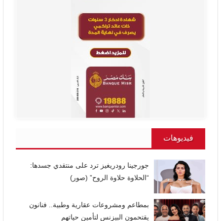
فيديوهات
جورجينا رودريغيز ترد على منتقدي جسدها:
“الحلاوة حلاوة الروح” (صور)
بمطاعم ومشروعات عقارية وطبية.. فنانون
يقتحمون البيزنس لتأمين حياتهم