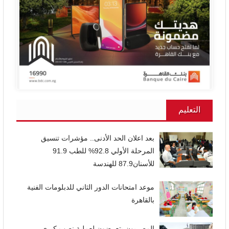
التعليم
بعد اعلان الحد الأدنى.. مؤشرات تنسيق
المرحلة الأولي 92.8% للطب 91.9
للأسنان87.9 للهندسة
موعد امتحانات الدور الثاني للدبلومات الفنية
بالقاهرة
المصريون يتعرضون لعملية نصب كبرى