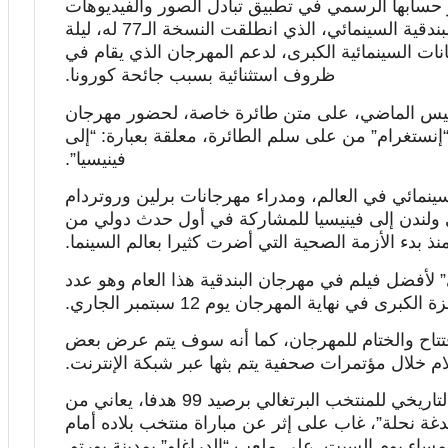
 حسابها الرسمي في تطبيق تبادل الصور والفيديوهات
“إنستغرام”، لدى وصولها إلى مقر مهرجان البندقية السينمائي، الذي انطلقت النسخة الـ77 له، ليلة
نات السينمائية الكبرى، لدعم المهرجان الذي يقام في
ظروف استثنائية بسبب جائحة كورونا.
لخميس الماضي، على متن طائرة خاصة، لحضور مهرجان
إنستغرام” من على سلم الطائرة، معلقة بعبارة: “إلى
فينيسيا”.
نمائي في العالم، ومدراء مهرجانات برلين وروتردام
 ولندن إلى فينيسيا للمشاركة في أول حدث دولي من
نذ بدء الأزمة الصحية التي أضرت كثيرا بعالم السينما.
 الذهبي” لأفضل فيلم في مهرجان البندقية هذا العام وهو عدد
 في نهاية المهرجان يوم 12 سبتمبر الجاري.
فتتاح والختام للمهرجان، كما أنه سوف يتم عرض بعض
لام خلال مؤتمرات صحفية يتم بثها عبر شبكة الإنترنت.
يذكر أن كريستيانو رونالدو، القائد والهداف التاريخي للمنتخب البرتغالي برصيد 99 هدفا، يعاني من
غة نحلة”، غاب على إثر عن مباراة منتخب بلاده أمام