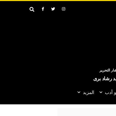
ر التحرير
يد رشاد برى
و أدب
المزيد
تحدث مع الإيرانيين وأفضّل التوصل إلى اتفاق لأنني لا أريد قتل الناس