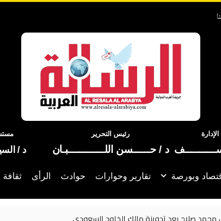
ا
إدارة
رئيس التحرير
مستشا
ســـــــــــف
د / حــــــسن اللـــــــــــــبـان
د / الس
تصاد وبورصة
تقارير وحوارات
حوادث
الرأى
ثقافة 
 الخلود السعودي
ترامب: ن