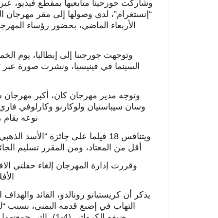
وشاركت جورجينا متابعيها بمقطع فيديو، عبر
الأربعاء الماضي، بحضور رؤساء المهرجا
وتوجهت جورجينا إلى إيطاليا، يوم ا
السينما في فينيسيا، ونشرت صورة عبر “
وتوجه مدير مهرجان كان، أكبر مهرجان سي
وسان سيباستيان ولوكارنو وكارلوفي فاري
نوعه يقام م
ويتنافس 18 فيلما على جائزة “الأسد
أقل من المعتاد، ومن المقرر تسليم الجائزة الكبرى
وقررت إدارة المهرجان إلغاء حفلتي الا
الأف
التهاب في إصبع قدمه اليمنى، بسبب “لد
ضيفه الكرواتي (4-1)، التي جمعتهما مساء يوم السبت. على ملعب “الدراغاو” بمدينة بورتو.