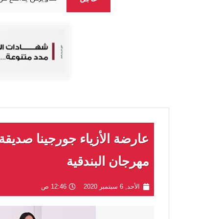
عارضة الأزياء جورجينا صديقة
مهرجان البندقية
الأحد, 6 سبتمبر 2020
12:46 ص