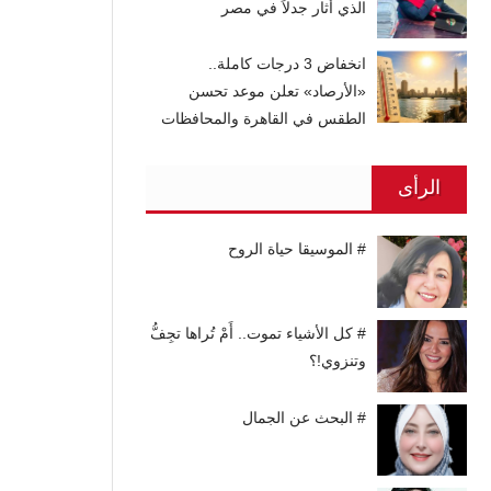
الذي أثار جدلاً في مصر
انخفاض 3 درجات كاملة..
«الأرصاد» تعلن موعد تحسن
الطقس في القاهرة والمحافظات
الرأى
# الموسيقا حياة الروح
# كل الأشياء تموت.. أَمْ تُراها تجِفُّ
وتنزوي!؟
# البحث عن الجمال