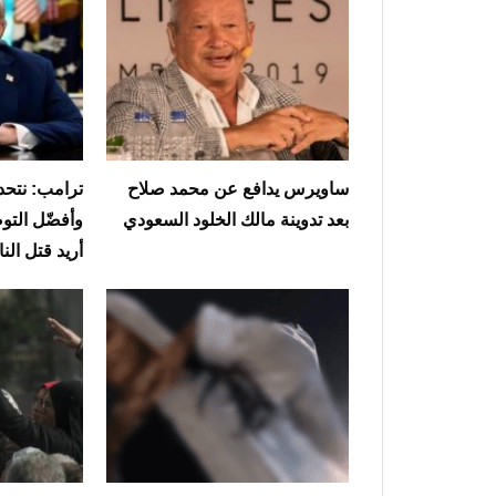
ساويرس يدافع عن محمد صلاح
ترامب: نتحدث
بعد تدوينة مالك الخلود السعودي
وأفضّل التوص
أريد قتل ال