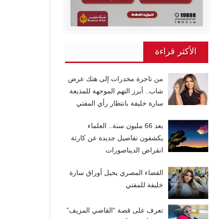
الأكثر قراءة
من تاجرة مخدرات إلى هتك عرض
شاب.. أبرز التهم الموجهة للمذيعة
سارة خليفة بانتظار رأي المفتي
بعد 66 مليون سنة.. العلماء
يكشفون تفاصيل جديدة عن كارثة
انقراض الديناصورات
القضاء المصري يحيل أوراق سارة
خليفة للمفتي
تعرف على قصة “القاضي المزيف”