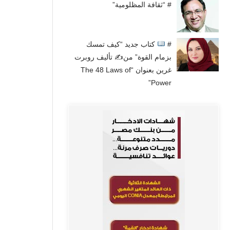
# “ثقافة المظلومية”
#
كتاب جديد “كيف تمسك
بزمام القوة” من✍
تأليف روبرت
غرين بعنوان “The 48 Laws of
Power”