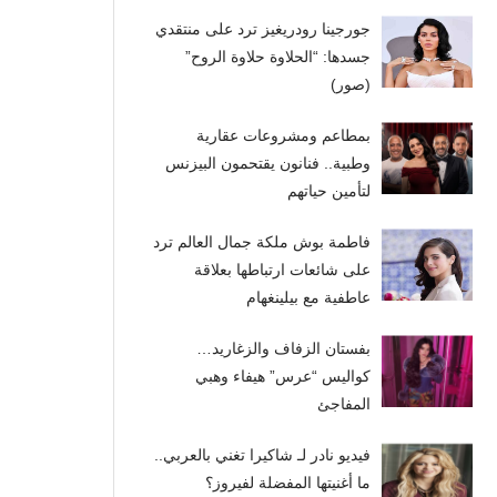
جورجينا رودريغيز ترد على منتقدي
جسدها: “الحلاوة حلاوة الروح”
(صور)
بمطاعم ومشروعات عقارية
وطبية.. فنانون يقتحمون البيزنس
لتأمين حياتهم
فاطمة بوش ملكة جمال العالم ترد
على شائعات ارتباطها بعلاقة
عاطفية مع بيلينغهام
بفستان الزفاف والزغاريد…
كواليس “عرس” هيفاء وهبي
المفاجئ
فيديو نادر لـ شاكيرا تغني بالعربي..
ما أغنيتها المفضلة لفيروز؟