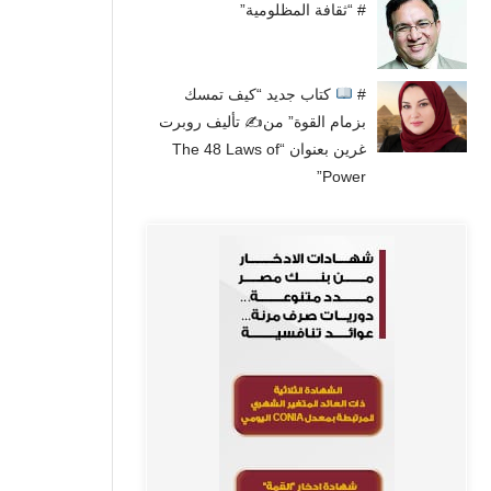
# “ثقافة المظلومية”
#
كتاب جديد “كيف تمسك
بزمام القوة” من✍
تأليف روبرت
غرين بعنوان “The 48 Laws of
Power”