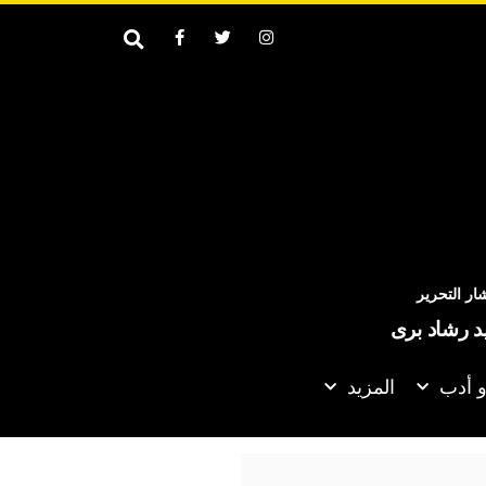
ر التحرير
يد رشاد برى
و أدب
المزيد