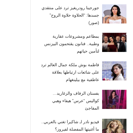
جورجينا رودريغيز ترد على منتقدي
جسدها: “الحلاوة حلاوة الروح”
(صور)
بمطاعم ومشروعات عقارية
وطبية.. فنانون يقتحمون البيزنس
لتأمين حياتهم
فاطمة بوش ملكة جمال العالم ترد
على شائعات ارتباطها بعلاقة
عاطفية مع بيلينغهام
بفستان الزفاف والزغاريد…
كواليس “عرس” هيفاء وهبي
المفاجئ
فيديو نادر لـ شاكيرا تغني بالعربي..
ما أغنيتها المفضلة لفيروز؟