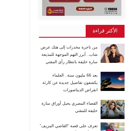
الأكثر قراءة
من تاجرة مخدرات إلى هتك عرض
شاب.. أبرز التهم الموجهة للمذيعة
سارة خليفة بانتظار رأي المفتي
بعد 66 مليون سنة.. العلماء
يكشفون تفاصيل جديدة عن كارثة
انقراض الديناصورات
القضاء المصري يحيل أوراق سارة
خليفة للمفتي
تعرف على قصة “القاضي المزيف”