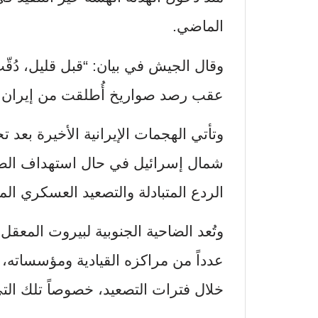
الماضي.
وقال الجيش في بيان: “قبل قليل، دُقّ
عقب رصد صواريخ أُطلقت من إيران با
وتأتي الهجمات الإيرانية الأخيرة بع
شمال إسرائيل في حال استهداف الضاح
الردع المتبادلة والتصعيد العسكري ال
وتُعد الضاحية الجنوبية لبيروت المعقل 
عدداً من مراكزه القيادية ومؤسساته، ما
خلال فترات التصعيد، خصوصاً تلك ال