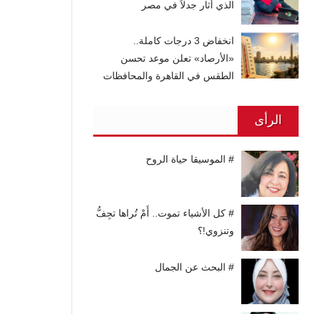
الذي أثار جدلاً في مصر
انخفاض 3 درجات كاملة..
«الأرصاد» تعلن موعد تحسن
الطقس في القاهرة والمحافظات
الرأى
# الموسيقا حياة الروح
# كل الأشياء تموت.. أَمْ تُراها تجِفُّ
وتنزوي!؟
# البحث عن الجمال