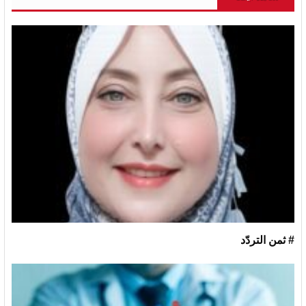
# ثمن التردّد