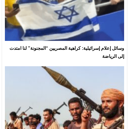
وسائل إعلام إسرائيلية: كراهية المصريين “المجنونة” لنا امتدت
إلى الرياضة