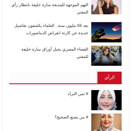
التهم الموجهة للمذيعة سارة خليفة بانتظار رأي
المفتي
بعد 66 مليون سنة.. العلماء يكشفون تفاصيل
جديدة عن كارثة انقراض الديناصورات
القضاء المصري يحيل أوراق سارة خليفة
للمفتي
الرأى
# ثمن التردّد
# من يصنع الضجيج؟