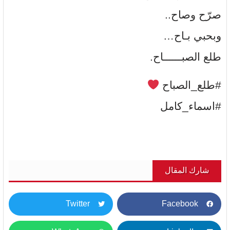
صرّح وصاح..
وبحبي بـاح…
طلع الصبــــــاح.
#طلع_الصباح
#اسماء_كامل
شارك المقال
Twitter
Facebook