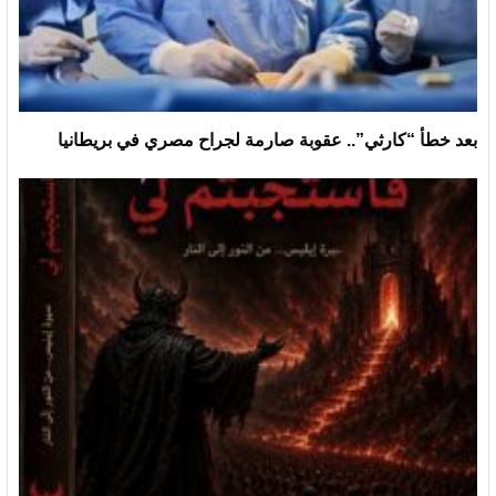
بعد خطأ “كارثي”.. عقوبة صارمة لجراح مصري في بريطانيا