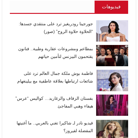
فيديوهات
جورجينا رودريغيز ترد على منتقدي جسدها:
“الحلاوة حلاوة الروح” (صور)
بمطاعم ومشروعات عقارية وطبية.. فنانون
يقتحمون البيزنس لتأمين حياتهم
فاطمة بوش ملكة جمال العالم ترد على
شائعات ارتباطها بعلاقة عاطفية مع بيلينغهام
بفستان الزفاف والزغاريد… كواليس “عرس”
هيفاء وهبي المفاجئ
فيديو نادر لـ شاكيرا تغني بالعربي.. ما أغنيتها
المفضلة لفيروز؟