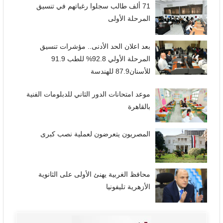
71 ألف طالب سجلوا رغباتهم في تنسيق
المرحلة الأولى
بعد اعلان الحد الأدنى.. مؤشرات تنسيق
المرحلة الأولي 92.8% للطب 91.9
للأسنان87.9 للهندسة
موعد امتحانات الدور الثاني للدبلومات الفنية
بالقاهرة
المصريون يتعرضون لعملية نصب كبرى
محافظ الغربية يهنئ الأولى على الثانوية
الأزهرية تليفونيا