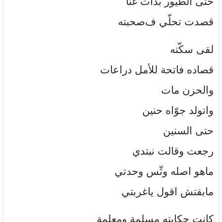
حتى الطيور بدأت غُنا
قصدت تحلّي ف‌صحبته
لقى سكّته
قصاده فاتحة للأمل دراعات
والحزن مات
واتولد جوّاه حنين
حتى السنين
رجعت وقالت نبتدي
ماهو اصله ونِّس وحدتي
مابقتش اقول ياغربتي
كانت حكايته مسلمة ومعلمة