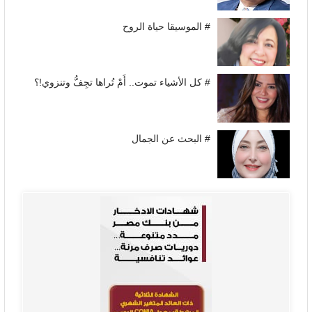
# الموسيقا حياة الروح
# كل الأشياء تموت.. أَمْ تُراها تجِفُّ وتنزوي!؟
# البحث عن الجمال