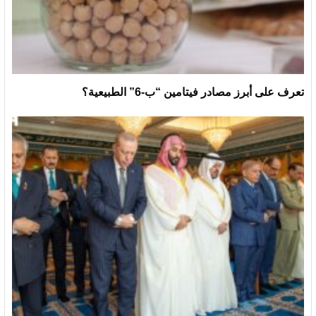
تعرف على أبرز مصادر فيتامين “ب-6” الطبيعية؟