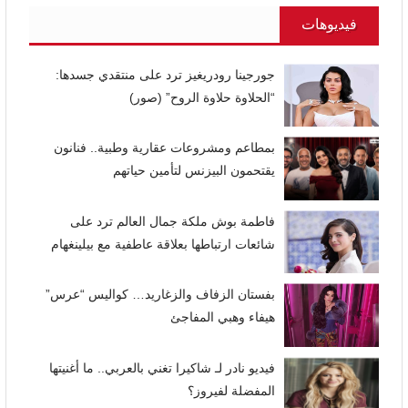
فيديوهات
جورجينا رودريغيز ترد على منتقدي جسدها:
“الحلاوة حلاوة الروح” (صور)
بمطاعم ومشروعات عقارية وطبية.. فنانون
يقتحمون البيزنس لتأمين حياتهم
فاطمة بوش ملكة جمال العالم ترد على
شائعات ارتباطها بعلاقة عاطفية مع بيلينغهام
بفستان الزفاف والزغاريد… كواليس “عرس”
هيفاء وهبي المفاجئ
فيديو نادر لـ شاكيرا تغني بالعربي.. ما أغنيتها
المفضلة لفيروز؟