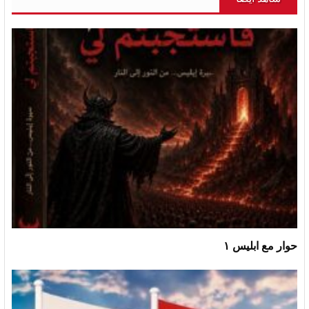
حوار مع ابليس ١