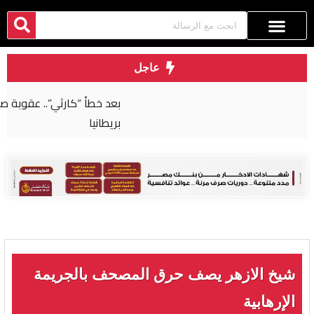
عاجل
بعد خطأ “كارثي”.. عقوبة صارمة لجراح مصري في
بريطانيا
شيخ الازهر يصف حرق المصحف بالجريمة
الإرهابية