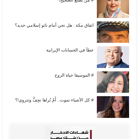
# من يصنع الضجيج؟
اتفاق مكة.. هل نحن أمام ناتو إسلامي جديد؟
خطأ في الحسابات الإيرانية
# الموسيقا حياة الروح
# كل الأشياء تموت.. أَمْ تُراها تجِفُّ وتنزوي!؟