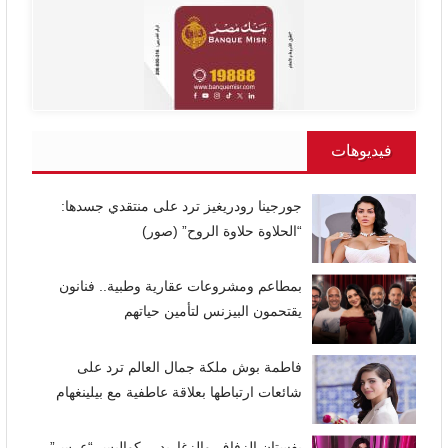
فيديوهات
جورجينا رودريغيز ترد على منتقدي جسدها:
“الحلاوة حلاوة الروح” (صور)
بمطاعم ومشروعات عقارية وطبية.. فنانون
يقتحمون البيزنس لتأمين حياتهم
فاطمة بوش ملكة جمال العالم ترد على
شائعات ارتباطها بعلاقة عاطفية مع بيلينغهام
بفستان الزفاف والزغاريد… كواليس “عرس”