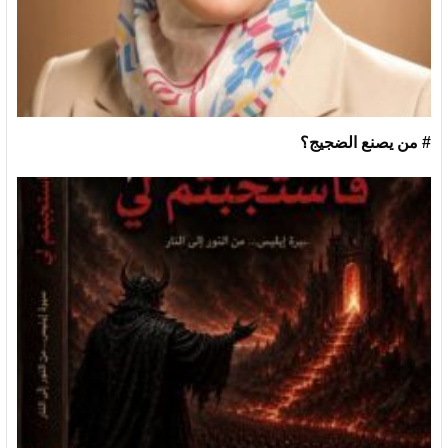
# من يصنع الضجيج؟