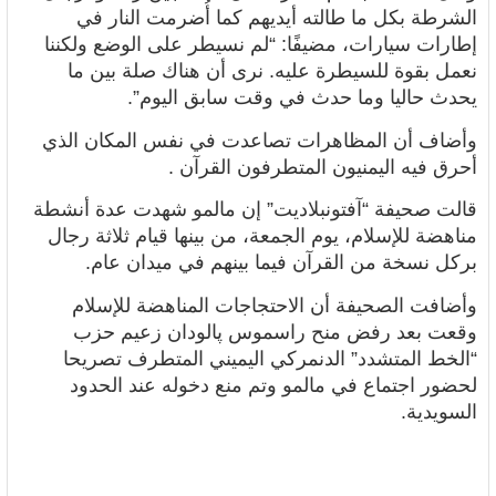
الشرطة بكل ما طالته أيديهم كما أُضرمت النار في
إطارات سيارات، مضيفًا: “لم نسيطر على الوضع ولكننا
نعمل بقوة للسيطرة عليه. نرى أن هناك صلة بين ما
يحدث حاليا وما حدث في وقت سابق اليوم”.
وأضاف أن المظاهرات تصاعدت في نفس المكان الذي
أحرق فيه
اليمنيون المتطرفون القرآن .
قالت صحيفة “آفتونبلاديت” إن مالمو شهدت عدة أنشطة
مناهضة للإسلام، يوم الجمعة، من بينها قيام ثلاثة رجال
بركل نسخة من القرآن فيما بينهم في ميدان عام.
وأضافت الصحيفة أن الاحتجاجات المناهضة للإسلام
وقعت بعد رفض منح راسموس پالودان زعيم حزب
“الخط المتشدد” الدنمركي اليميني المتطرف تصريحا
لحضور اجتماع في مالمو وتم منع دخوله عند الحدود
السويدية.