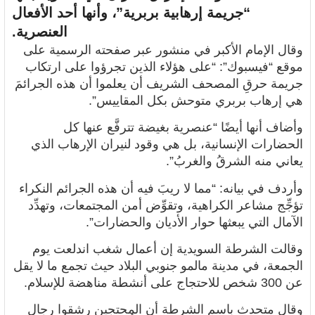
“جريمة إرهابية بربرية”، وأنها أحد الأفعال
العنصرية.
وقال
الإمام الأكبر
في منشور عبر صفحته الرسمية على
موقع “فيسبوك”: “على هؤلاء الذين تجرؤوا على ارتكاب
جريمة حرقِ المصحف الشريف أن يعلموا أن هذه الجرائمَ
هي إرهاب بربري متوحش بكل المقاييس”.
وأضاف أنها أيضًا “عنصرية بغيضة تترفَّع عنها كل
الحضارات الإنسانية، بل هي وقود لنيران الإرهاب الذي
يعاني منه الشرقُ والغربُ”.
وأردف في بيانه: “مما لا ريبَ فيه أن هذه الجرائم النكراء
تؤجِّج مشاعر الكراهية، وتقوِّض أمن المجتمعات، وتهدِّد
الآمال التي يبعثها حوار الأديان والحضارات”.
وقالت الشرطة السويدية إن
أعمال شغب اندلعت يوم
الجمعة، في مدينة مالمو جنوبي البلاد حيث تجمع ما لا يقل
عن 300 شخص للاحتجاج على أنشطة مناهضة للإسلام.
وقال متحدث باسم الشرطة أن المحتجين رشقوا رجال