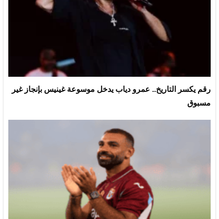
رقم يكسر التاريخ.. عمرو دياب يدخل موسوعة غينيس بإنجاز غير
مسبوق