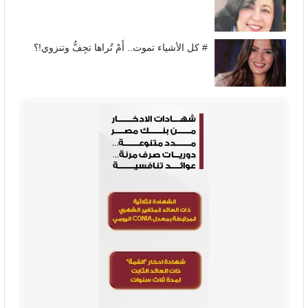
# كل الأشياء تموت.. أَمْ تُراها تجِفُّ وتنزوي!؟