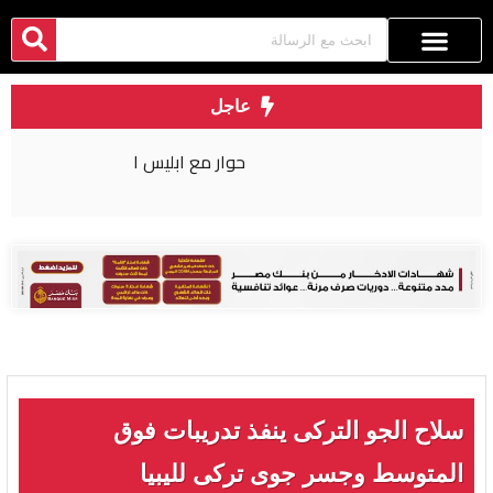
عاجل
حوار مع ابليس ١
سلاح الجو التركى ينفذ تدريبات فوق
المتوسط وجسر جوى تركى لليبيا