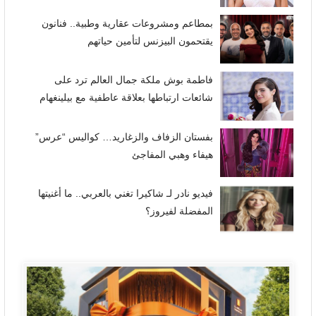
بمطاعم ومشروعات عقارية وطبية.. فنانون
يقتحمون البيزنس لتأمين حياتهم
فاطمة بوش ملكة جمال العالم ترد على
شائعات ارتباطها بعلاقة عاطفية مع بيلينغهام
بفستان الزفاف والزغاريد… كواليس “عرس”
هيفاء وهبي المفاجئ
فيديو نادر لـ شاكيرا تغني بالعربي.. ما أغنيتها
المفضلة لفيروز؟