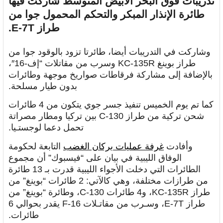
تدريبات فوق البحر الأبيض المتوسط شاركت فيها
طائرة الإنذار المبكر والتحكم المحمول جوا من
طراز E-7T.
وشاركت في التدريبات أيضا، طائرتا تزود بالوقود جوا من
طراز بوينغ KC-135R وسرب من مقاتلات “إف-16″،
بالإضافة إلى مشاركة فرقاطات صواريخ موجهة وطائرات
بدون طيار مسلحة.
كما تم يوم الخميس تنفيذ جسر جوي يتكون من 4 طائرات
شحن تركية من طراز C-130 بين تركيا ومطار مصراتة
تحمل دعما لوجستـيا.
وأفادت
غرفة عمليات بركان الغضب
التابعة لحكومة
الوفاق الليبية في بيان على “فيسبوك” أن مجموع
الطائرات التي دخلت الأجواء الليبية قدرت بـ 13 طائرة
من طرازات مختلفة، وهي كالآتي: 2 طائرات “بوينغ” من
طراز KC-135R، و4 طائرات C-130، وطائرة “بوينغ” من
طراز E-7T، وسـرب من مقاتـلات F-16 يقدر بحوالي 6
طائرات.