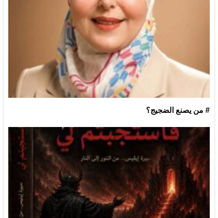
# من يصنع الضجيج؟