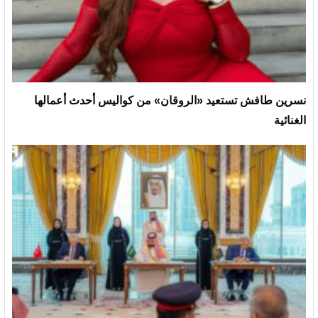
نسرين طافش تستعيد «الروقان» من كواليس أحدث أعمالها
الغنائية