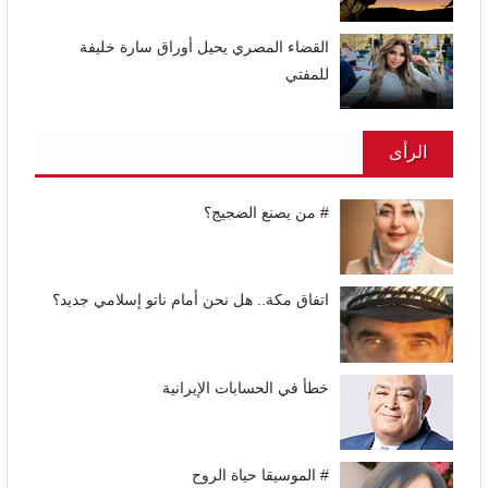
القضاء المصري يحيل أوراق سارة خليفة
للمفتي
الرأى
# من يصنع الضجيج؟
اتفاق مكة.. هل نحن أمام ناتو إسلامي جديد؟
خطأ في الحسابات الإيرانية
# الموسيقا حياة الروح