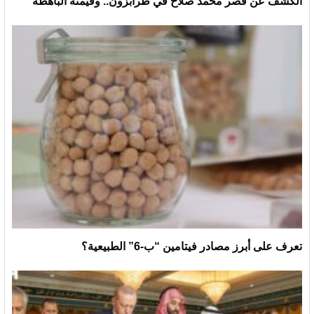
الكشف عن قصر محمد صلاح في طرابزون.. وقيمته الباهظة
تعرف على أبرز مصادر فيتامين “ب-6” الطبيعية؟