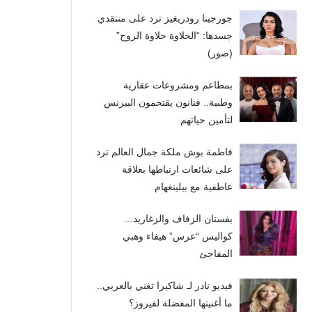
جورجينا رودريغيز ترد على منتقدي
جسدها: “الحلاوة حلاوة الروح”
(صور)
بمطاعم ومشروعات عقارية
وطبية.. فنانون يقتحمون البيزنس
لتأمين حياتهم
فاطمة بوش ملكة جمال العالم ترد
على شائعات ارتباطها بعلاقة
عاطفية مع بيلينغهام
بفستان الزفاف والزغاريد…
كواليس “عرس” هيفاء وهبي
المفاجئ
فيديو نادر لـ شاكيرا تغني بالعربي..
ما أغنيتها المفضلة لفيروز؟