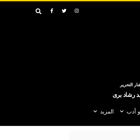
ر التحرير
يد رشاد برى
و أدب
المزيد
دعو إلى تسريع التقدم في العملية السياسية بجنوب السودان