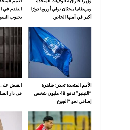
وزيرا خارجية الولايات المتحدة
الأمم المتحد
وبريطانيا يبحثان تولي أوروبا دورًا
التقدم في ال
أكبر في أمنها الخاص
بجنوب السو
الأمم المتحدة تحذر: ظاهرة
القبض على ا
“النينيو” تدفع 49 مليون شخص
فى دار السل
إضافي نحو “الجوع