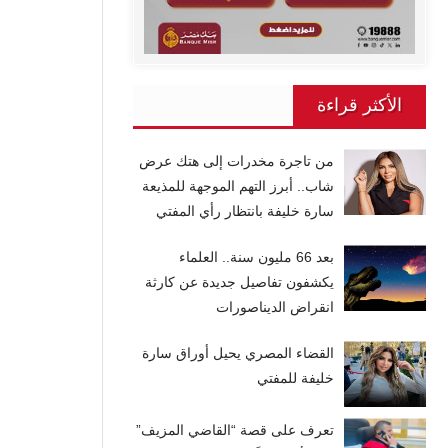
الأكثر قراءة
من تاجرة مخدرات إلى هتك عرض
شاب.. أبرز التهم الموجهة للمذيعة
سارة خليفة بانتظار رأي المفتي
بعد 66 مليون سنة.. العلماء
يكشفون تفاصيل جديدة عن كارثة
انقراض الديناصورات
القضاء المصري يحيل أوراق سارة
خليفة للمفتي
تعرف على قصة “القاضي المزيف”