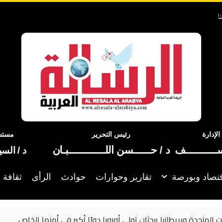
ا
إدارة
رئيس التحرير
مستشا
ســـــــــــف
د / حــــــسن اللـــــــــــــبـان
د / الس
تصاد وبورصة
تقارير وحوارات
حوادث
الرأى
ثقافة 
ا دورًا أكبر في أمنها الخاص
الأمم المتحدة ت