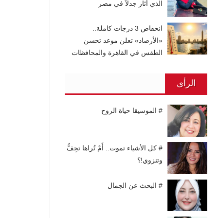
الذي أثار جدلاً في مصر
انخفاض 3 درجات كاملة..
«الأرصاد» تعلن موعد تحسن
الطقس في القاهرة والمحافظات
الرأى
# الموسيقا حياة الروح
# كل الأشياء تموت.. أَمْ تُراها تجِفُّ
وتنزوي!؟
# البحث عن الجمال