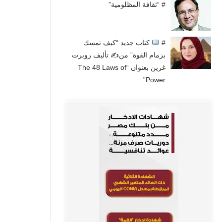
# “ثقافة المظلومية”
#
كتاب جديد “كيف تمسك
بزمام القوة” من✍
تأليف روبرت
غرين بعنوان “The 48 Laws of
Power”