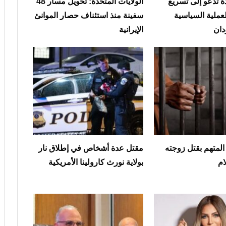
ة تدعو إلى تسريع
الولايات المتحدة: تحويل مسار 48
عملية السياسية
سفينة منذ استئناف حصار الموانئ
دان
الإيرانية
لمتهم بقتل زوجته
مقتل عدة أشخاص في إطلاق نار
ام
بولاية نورث كارولينا الأمريكية