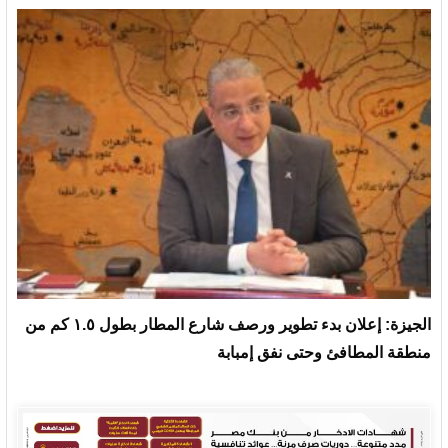
الجيزة: إعلان بدء تطوير ورصف شارع المطار بطول ١.٥ كم من
منطقة المطافئ وحتى نفق إمبابة