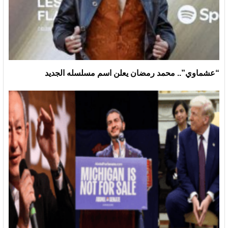
“عشماوي”.. محمد رمضان يعلن اسم مسلسله الجديد