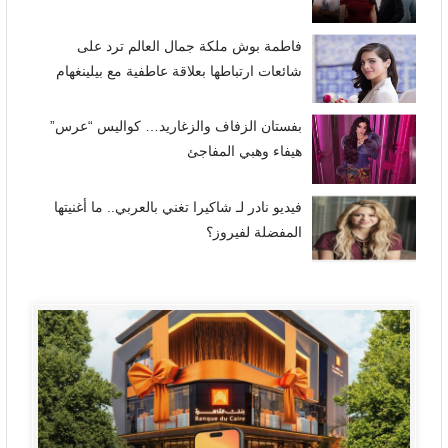
فاطمة بوش ملكة جمال العالم ترد على
شائعات ارتباطها بعلاقة عاطفية مع بيلينغهام
بفستان الزفاف والزغاريد… كواليس “عرس”
هيفاء وهبي المفاجئ
فيديو نادر لـ شاكيرا تغني بالعربي.. ما أغنيتها
المفضلة لفيروز؟