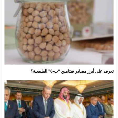
تعرف على أبرز مصادر فيتامين “ب-6” الطبيعية؟