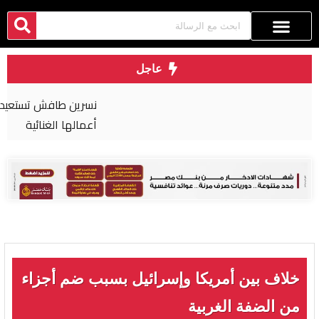
عاجل
نسرين طافش تستعيد «الروقان» من كواليس أحدث
أعمالها الغنائية
خلاف بين أمريكا وإسرائيل بسبب ضم أجزاء
من الضفة الغربية