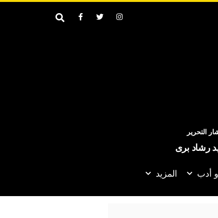
ر التحرير
يد رشاد برى
و أدب
المزيد
الغواصات والسفن الحربية المصرية في أعلى درجات الجاهزية.. هل تتحر