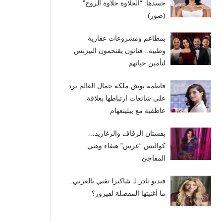
جسدها: “الحلاوة حلاوة الروح”
(صور)
بمطاعم ومشروعات عقارية
وطبية.. فنانون يقتحمون البيزنس
لتأمين حياتهم
فاطمة بوش ملكة جمال العالم ترد
على شائعات ارتباطها بعلاقة
عاطفية مع بيلينغهام
بفستان الزفاف والزغاريد…
كواليس “عرس” هيفاء وهبي
المفاجئ
فيديو نادر لـ شاكيرا تغني بالعربي..
ما أغنيتها المفضلة لفيروز؟