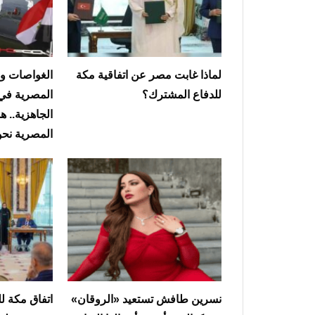
لماذا غابت مصر عن اتفاقية مكة
الغواصات وا
للدفاع المشترك؟
المصرية في
الجاهزية.. ه
المصرية نحو
نسرين طافش تستعيد «الروقان»
‏اتفاق مكة ل