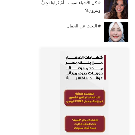
# كل الأشياء تموت.. أَمْ تُراها تجِفُّ
وتنزوي!؟
# البحث عن الجمال