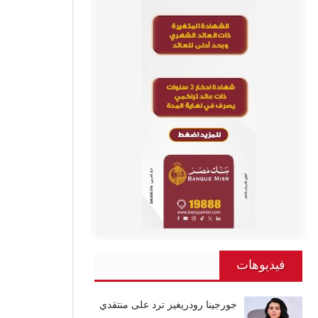
فيديوهات
جورجينا رودريغيز ترد على منتقدي