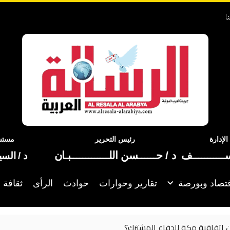
ا
إدارة
رئيس التحرير
مستشا
ســـــــــــف
د / حــــــسن اللـــــــــــــبـان
د / الس
تصاد وبورصة
تقارير وحوارات
حوادث
الرأى
ثقافة 
ع المشترك؟