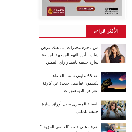
الأكثر قراءة
من تاجرة مخدرات إلى هتك عرض
شاب.. أبرز التهم الموجهة للمذيعة
سارة خليفة بانتظار رأي المفتي
بعد 66 مليون سنة.. العلماء
يكشفون تفاصيل جديدة عن كارثة
انقراض الديناصورات
القضاء المصري يحيل أوراق سارة
خليفة للمفتي
تعرف على قصة “القاضي المزيف”