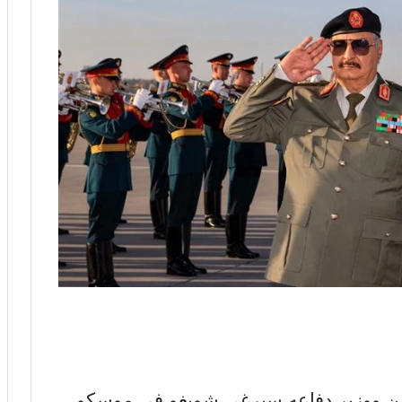
تين ووزير دفاعه سيرغي شويغو في موسكو