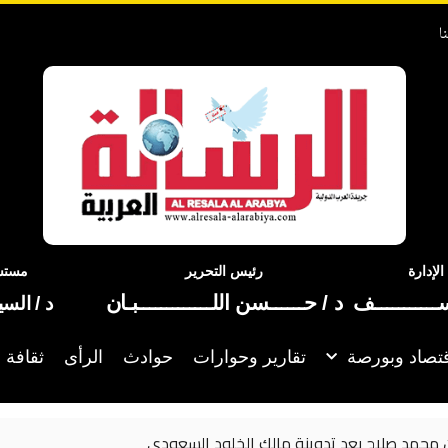
ا
إدارة
رئيس التحرير
مستشا
ســـــــــــف
د / حــــــسن اللـــــــــــــبـان
د / الس
تصاد وبورصة
تقارير وحوارات
حوادث
الرأى
ثقافة 
محمد صلاح بعد تدوينة مالك الخلود السعودي