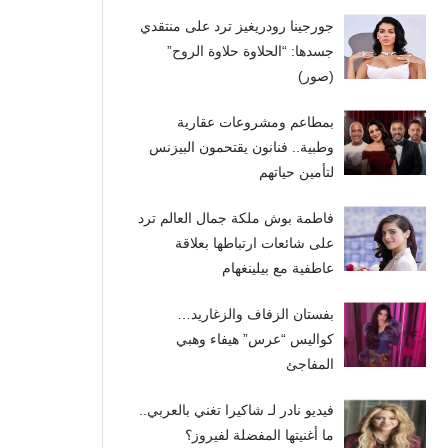
جورجينا رودريغيز ترد على منتقدي
جسدها: “الحلاوة حلاوة الروح”
(صور)
بمطاعم ومشروعات عقارية
وطبية.. فنانون يقتحمون البيزنس
لتأمين حياتهم
فاطمة بوش ملكة جمال العالم ترد
على شائعات ارتباطها بعلاقة
عاطفية مع بيلينغهام
بفستان الزفاف والزغاريد…
كواليس “عرس” هيفاء وهبي
المفاجئ
فيديو نادر لـ شاكيرا تغني بالعربي..
ما أغنيتها المفضلة لفيروز؟