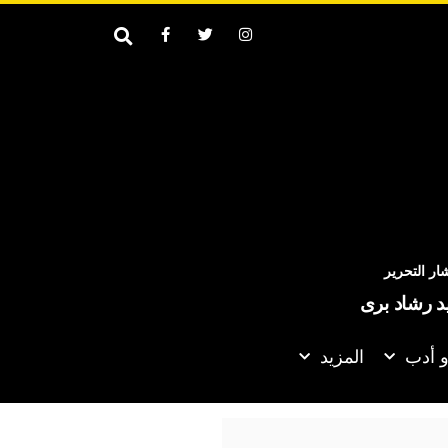
ر التحرير
يد رشاد برى
و أدب
المزيد