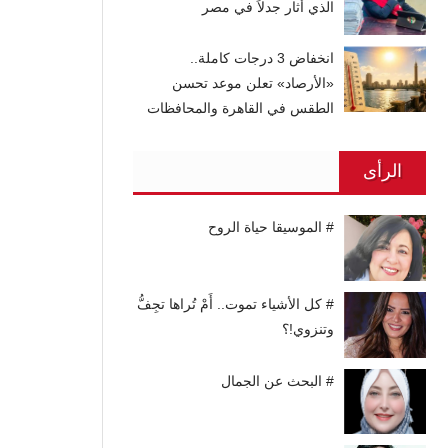
الذي أثار جدلاً في مصر
انخفاض 3 درجات كاملة..
«الأرصاد» تعلن موعد تحسن
الطقس في القاهرة والمحافظات
الرأى
# الموسيقا حياة الروح
# كل الأشياء تموت.. أَمْ تُراها تجِفُّ
وتنزوي!؟
# البحث عن الجمال