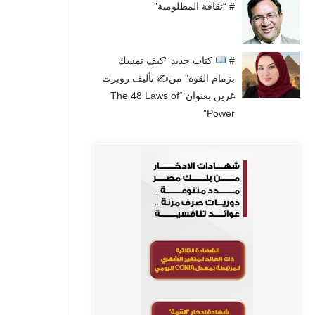
# “ثقافة المظلومية”
#
كتاب جديد “كيف تمسك
بزمام القوة” من✍
تأليف روبرت
غرين بعنوان “The 48 Laws of
Power”