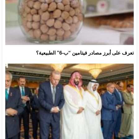
تعرف على أبرز مصادر فيتامين “ب-6” الطبيعية؟