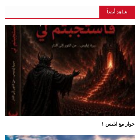
شاهد أيضاً
حوار مع ابليس ١