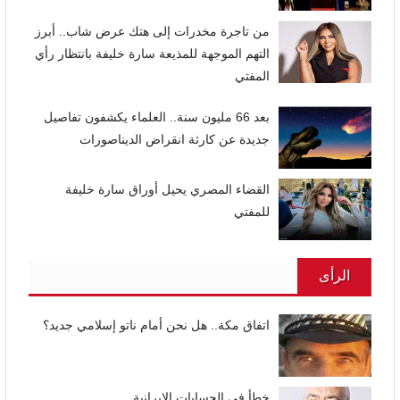
من تاجرة مخدرات إلى هتك عرض شاب.. أبرز
التهم الموجهة للمذيعة سارة خليفة بانتظار رأي
المفتي
بعد 66 مليون سنة.. العلماء يكشفون تفاصيل
جديدة عن كارثة انقراض الديناصورات
القضاء المصري يحيل أوراق سارة خليفة
للمفتي
الرأى
اتفاق مكة.. هل نحن أمام ناتو إسلامي جديد؟
خطأ في الحسابات الإيرانية