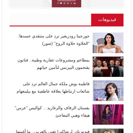
فيديوهات
جورجينا رودريغيز ترد على منتقدي جسدها:
“الحلاوة حلاوة الروح” (صور)
بمطاعم ومشروعات عقارية وطبية.. فنانون
يقتحمون البيزنس لتأمين حياتهم
فاطمة بوش ملكة جمال العالم ترد على
شائعات ارتباطها بعلاقة عاطفية مع بيلينغهام
بفستان الزفاف والزغاريد… كواليس “عرس”
هيفاء وهبي المفاجئ
فيديو نادر لـ شاكيرا تغني بالعربي.. ما أغنيتها