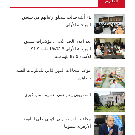
التعليم
71 ألف طالب سجلوا رغباتهم في تنسيق
المرحلة الأولى
بعد اعلان الحد الأدنى.. مؤشرات تنسيق
المرحلة الأولي 92.8% للطب 91.9
للأسنان87.9 للهندسة
موعد امتحانات الدور الثاني للدبلومات الفنية
بالقاهرة
المصريون يتعرضون لعملية نصب كبرى
محافظ الغربية يهنئ الأولى على الثانوية
الأزهرية تليفونيا