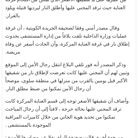
العناية حيث ترقد المجني عليها وأطلق النار ليرديها قتيلة ويلوذ
بالفرار.
وقال مصدر أمني وفقا لصحيفة الجريدة الكويتية ، أن غرفة
عمليات وزارة الداخلية تلقت بلاغاً من إدارة المستشفى بحدوث
إطلاق نار في غرفة العناية المركزة، وأن الحادث أسفر عن وفاة
مريضة.
وذكر المصدر أنه فور تلقي البلاغ انتقل رجال الأمن إلى الموقع
وتبين لهم أن المجني عليها كانت تعرضت لإطلاق نار من شقيقها
الأكبر قبل يومين بالقرب من منزلها في منطقة سلوى، موضحاً
أن رجال الأمن تمكنوا من ضبط مطلق النار.
وأضاف أن شقيقها الأصغر توجه إلى قسم
العناية المركزة كانت
ترقد المجني عليها بحالة حرجة ، لافتاً إلى أن رجال المباحث
تمكنوا من تحديد هوية الجاني من خلال كاميرات المراقبة
الموجودة بالمستشفى .
من جهة أخرى قالت صحيفة الراي نقلا عن مصادرها الأمنية :