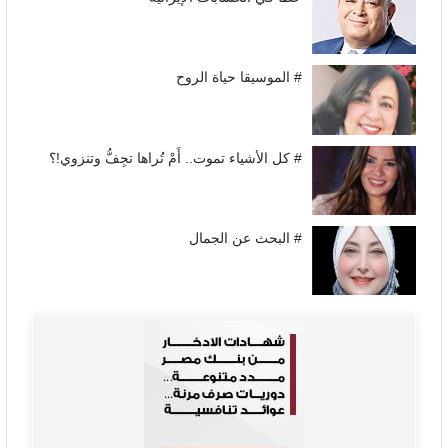
# الموسيقا حياة الروح
# كل الأشياء تموت.. أَمْ تُراها تجِفُّ وتنزوي!؟
# البحث عن الجمال