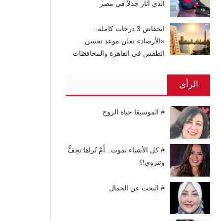
الذي أثار جدلاً في مصر
انخفاض 3 درجات كاملة..
«الأرصاد» تعلن موعد تحسن
الطقس في القاهرة والمحافظات
الرأى
# الموسيقا حياة الروح
# كل الأشياء تموت.. أَمْ تُراها تجِفُّ
وتنزوي!؟
# البحث عن الجمال