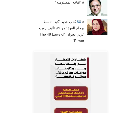
# “ثقافة المظلومية”
#
كتاب جديد “كيف تمسك
بزمام القوة” من✍
تأليف روبرت
غرين بعنوان “The 48 Laws of
Power”