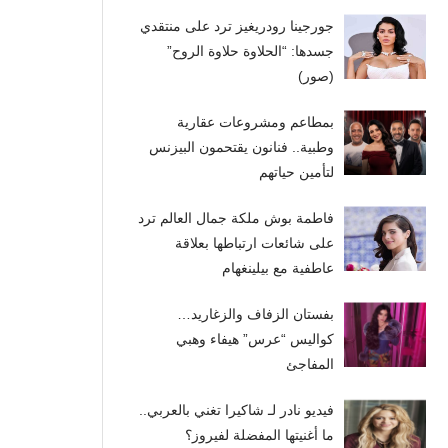
جورجينا رودريغيز ترد على منتقدي
جسدها: “الحلاوة حلاوة الروح”
(صور)
بمطاعم ومشروعات عقارية
وطبية.. فنانون يقتحمون البيزنس
لتأمين حياتهم
فاطمة بوش ملكة جمال العالم ترد
على شائعات ارتباطها بعلاقة
عاطفية مع بيلينغهام
بفستان الزفاف والزغاريد…
كواليس “عرس” هيفاء وهبي
المفاجئ
فيديو نادر لـ شاكيرا تغني بالعربي..
ما أغنيتها المفضلة لفيروز؟