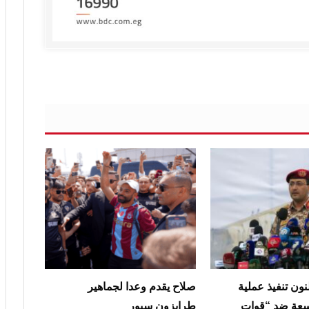
نون تنفيذ عملية
صلاح يقدم وعدا لجماهير
عة ضد “قوات
طرابزون سبور