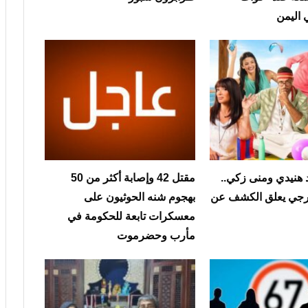
 اليمن
هنيدي ومنى زكي..
مقتل 42 وإصابة أكثر من 50
هرجي يعلق الكشف عن
بهجوم شنه الحوثيون على
معسكرات تابعة للحكومة في
مأرب وحضرموت