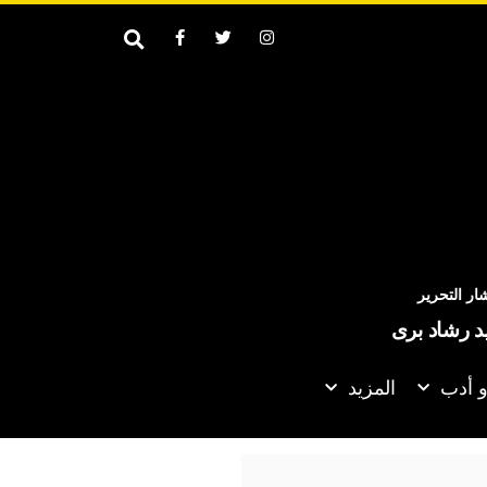
ر التحرير
يد رشاد برى
و أدب
المزيد