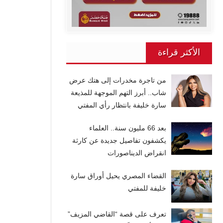
الأكثر قراءة
من تاجرة مخدرات إلى هتك عرض
شاب.. أبرز التهم الموجهة للمذيعة
سارة خليفة بانتظار رأي المفتي
بعد 66 مليون سنة.. العلماء
يكشفون تفاصيل جديدة عن كارثة
انقراض الديناصورات
القضاء المصري يحيل أوراق سارة
خليفة للمفتي
تعرف على قصة “القاضي المزيف”