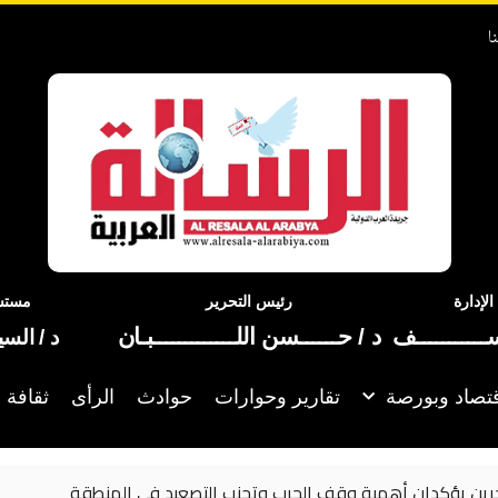
ا
إدارة
رئيس التحرير
مستشا
ســـــــــــف
د / حــــــسن اللـــــــــــــبـان
د / الس
تصاد وبورصة
تقارير وحوارات
حوادث
الرأى
ثقافة 
رين يؤكدان أهمية وقف الحرب وتجنب التصعيد في المنطقة